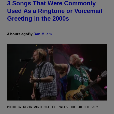
3 Songs That Were Commonly
Used As a Ringtone or Voicemail
Greeting in the 2000s
3 hours ago
By
Dan Milam
PHOTO BY KEVIN WINTER/GETTY IMAGES FOR RADIO DISNEY