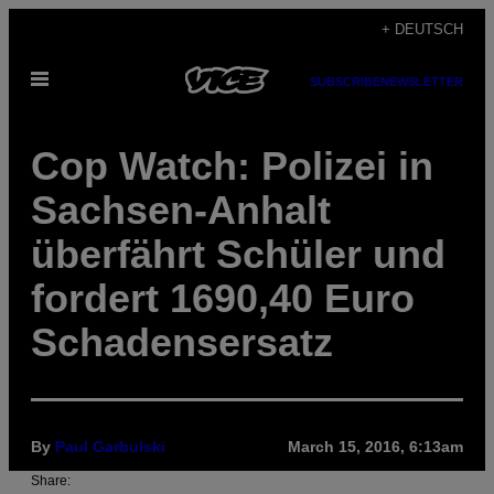
Skip
+ DEUTSCH
to
Open
content
SUBSCRIBE
NEWSLETTER
Menu
​Cop Watch: Polizei in
Sachsen-Anhalt
überfährt Schüler und
fordert 1690,40 Euro
Schadensersatz
By
Paul Garbulski
March 15, 2016, 6:13am
Share: