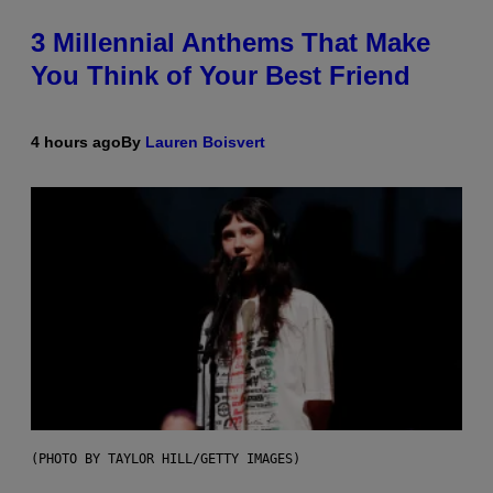
3 Millennial Anthems That Make
You Think of Your Best Friend
4 hours ago
By
Lauren Boisvert
(PHOTO BY TAYLOR HILL/GETTY IMAGES)