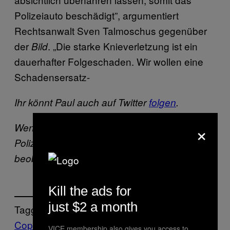
Polizeiauto beschädigt”, argumentiert
Rechtsanwalt Sven Talmoschus gegenüber
der
. „Die starke Knieverletzung ist ein
Bild
dauerhafter Folgeschaden. Wir wollen eine
Schadensersatz-
Ihr könnt Paul auch auf Twitter
folgen
.
×
Wenn ihr schlechte Erfahrungen mit der
Polizei gemacht oder Polizeigewalt
beobachtet habt,
schreibt uns eine Mail
.
Kill the ads for
just $2 a month
Tagged:
Cop
VICE membership also gives you access to