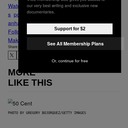
Watch
Copwatching
Fahrrad
ford
licht
New
our very best writing and exclusive new
documentaries.
s
polizei
sachsen-
anhalt
Schadensersatz
trauma
Support for $2
Follow Us On Discover
Make Us Preferred In Top Stories
See All Membership Plans
Share:
Or, continue for free
MORE
LIKE THIS
PHOTO BY GREGORY BOJORQUEZ/GETTY IMAGES