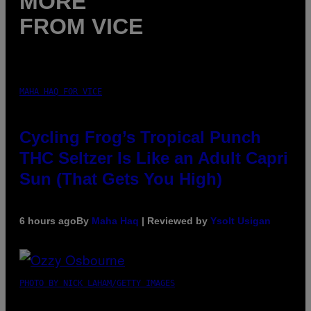
MORE
FROM VICE
MAHA HAQ FOR VICE
Cycling Frog’s Tropical Punch
THC Seltzer Is Like an Adult Capri
Sun (That Gets You High)
6 hours ago
By
Maha Haq
| Reviewed by
Ysolt Usigan
PHOTO BY NICK LAHAM/GETTY IMAGES