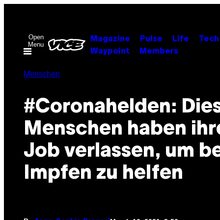
Skip
to
content
Open
Magazine
Pulse
Life
Tech
Menu
Waypoint
Members
Menschen
#Coronahelden: Die
Menschen haben ihr
Job verlassen, um b
Impfen zu helfen