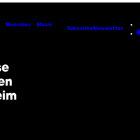
Munchies
Music
Subscribe
Newsletter
se
en
eim