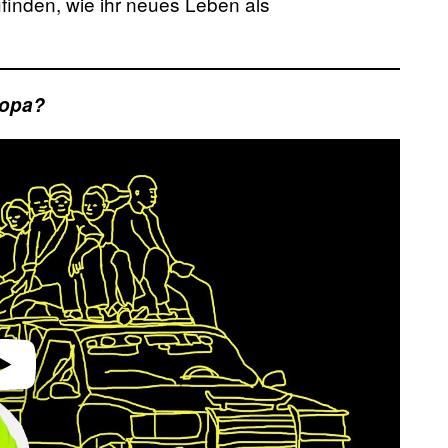
inden, wie ihr neues Leben als
ropa?
video