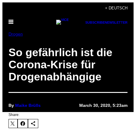
Skip
+ DEUTSCH
to
Open
content
SUBSCRIBE
NEWSLETTER
Menu
Drogen
So gefährlich ist die
Corona-Krise für
Drogenabhängige
By
Maike Brülls
March 30, 2020, 5:23am
Share: