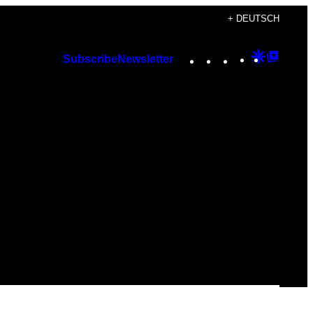
+ DEUTSCH
Instagram
TikTok
YouTube
Google
Googl
Subscribe
Newsletter
Discover
Top
Posts