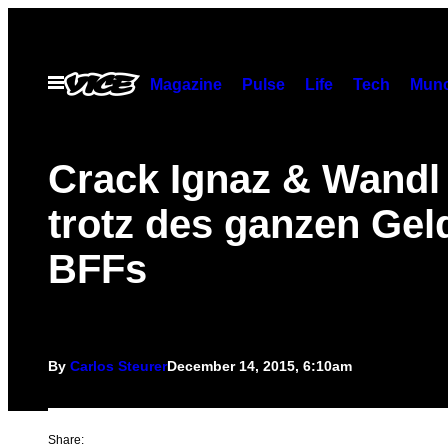
Skip
to
content
Open
Magazine
Pulse
Life
Tech
Munc
Menu
Crack Ignaz & Wandl
trotz des ganzen Gel
BFFs
By
Carlos Steurer
December 14, 2015, 6:10am
Share: