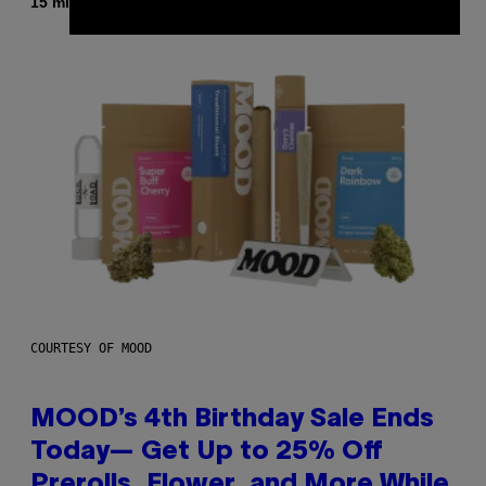
By
15 minutes ago
Caleb Catlin
COURTESY OF MOOD
MOOD’s 4th Birthday Sale Ends
Today— Get Up to 25% Off
Prerolls, Flower, and More While