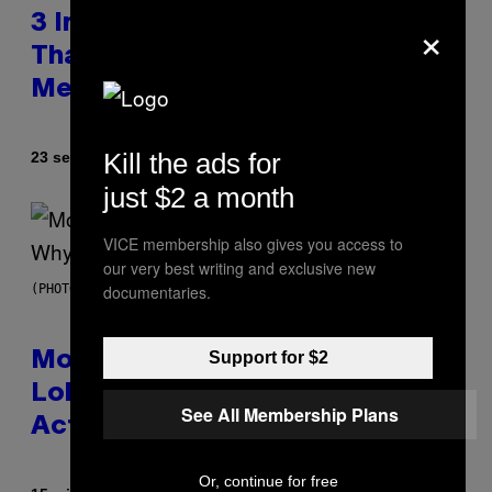
×
3 Insufferable Pop Music Tropes
That Predate the Gen Alpha
Melody
Kill the ads for
By
23 seconds ago
Lauren Boisvert
just $2 a month
VICE membership also gives you access to
our very best writing and exclusive new
documentaries.
(PHOTO VIA T-MOBILE)
Support for $2
Monoculture is Dead, and
Lollapalooza Proved Why That’s
See All Membership Plans
Actually a Great Thing
Or, continue for free