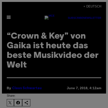
Skip
+ DEUTSCH
to
Open
content
SUBSCRIBE
NEWSLETTER
Menu
“Crown & Key” von
Gaika ist heute das
beste Musikvideo der
Welt
By
June 7, 2018, 4:12am
Claus Schwartau
Share: