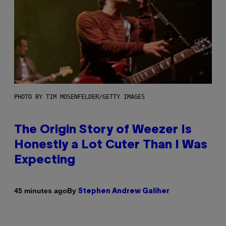
PHOTO BY TIM MOSENFELDER/GETTY IMAGES
The Origin Story of Weezer Is
Honestly a Lot Cuter Than I Was
Expecting
By
45 minutes ago
Stephen Andrew Galiher