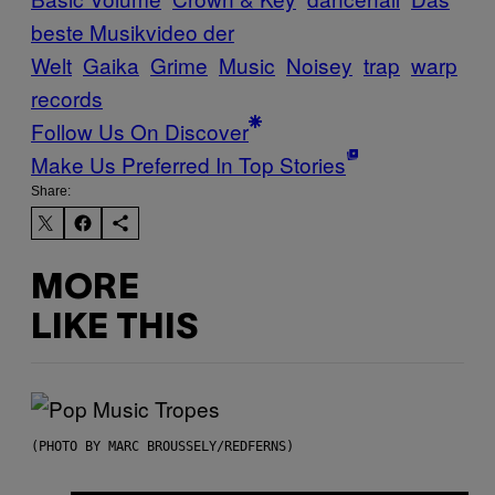
beste Musikvideo der
Welt
Gaika
Grime
Music
Noisey
trap
warp
records
Follow Us On Discover
Make Us Preferred In Top Stories
Share:
MORE
LIKE THIS
(PHOTO BY MARC BROUSSELY/REDFERNS)