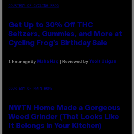
COURTESY OF CYCLING FROG
Get Up to 30% Off THC
Seltzers, Gummies, and More at
Cycling Frog’s Birthday Sale
By
| Reviewed by
1 hour ago
Maha Haq
Ysolt Usigan
COURTESY OF NWTN HOME
NWTN Home Made a Gorgeous
Weed Grinder (That Looks Like
It Belongs in Your Kitchen)