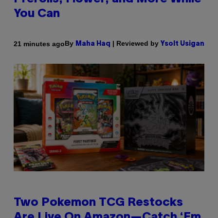
You Can
By
| Reviewed by
21 minutes ago
Maha Haq
Ysolt Usigan
Two Pokemon TCG Restocks
Are Live On Amazon—Catch ‘Em