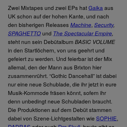
Zwei Mixtapes und zwei EPs hat
Gaika
aus
UK schon auf der hohen Kante, und nach
den bisherigen Releases
,
Machine
Security
,
und
SPAGHETTO
The Spectacular Empire
,
steht nun sein Debütalbum
BASIC VOLUME
in den Startlöchern, von uns geehrt und
gefeiert zu werden. Und feierbar ist der Mix
allemal, den der Mann aus Brixton hier
zusammenrührt. “Gothic Dancehall” ist dabei
nur eine neue Schublade, die ihr jetzt in eure
Musik-Kommode fräsen könnt, sofern ihr
denn unbedingt neue Schubladen braucht.
Die Produktionen auf dem Debüt stammen
dabei von Szene-Lichtgestalten wie
SOPHIE
,
DADRAS
oder auch
Dre Skull
, heute gibt es