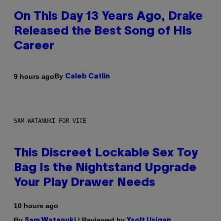
On This Day 13 Years Ago, Drake
Released the Best Song of His
Career
By
9 hours ago
Caleb Catlin
SAM WATANUKI FOR VICE
This Discreet Lockable Sex Toy
Bag Is the Nightstand Upgrade
Your Play Drawer Needs
10 hours ago
By
| Reviewed by
Sam Watanuki
Ysolt Usigan