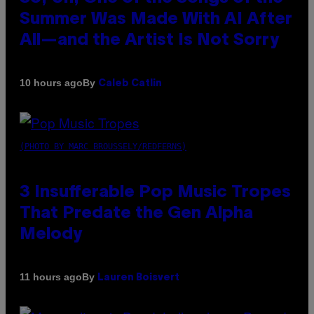
Summer Was Made With AI After
All—and the Artist Is Not Sorry
By
10 hours ago
Caleb Catlin
(PHOTO BY MARC BROUSSELY/REDFERNS)
3 Insufferable Pop Music Tropes
That Predate the Gen Alpha
Melody
By
11 hours ago
Lauren Boisvert