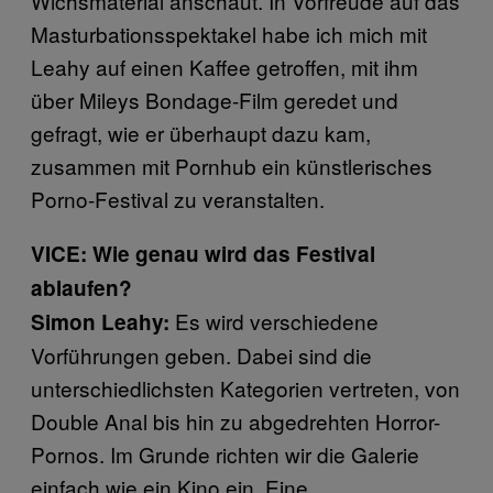
Wichsmaterial anschaut. In Vorfreude auf das
Masturbationsspektakel habe ich mich mit
Leahy auf einen Kaffee getroffen, mit ihm
über Mileys Bondage-Film geredet und
gefragt, wie er überhaupt dazu kam,
zusammen mit Pornhub ein künstlerisches
Porno-Festival zu veranstalten.
VICE: Wie genau wird das Festival
ablaufen?
Es wird verschiedene
Simon Leahy:
Vorführungen geben. Dabei sind die
unterschiedlichsten Kategorien vertreten, von
Double Anal bis hin zu abgedrehten Horror-
Pornos. Im Grunde richten wir die Galerie
einfach wie ein Kino ein. Eine