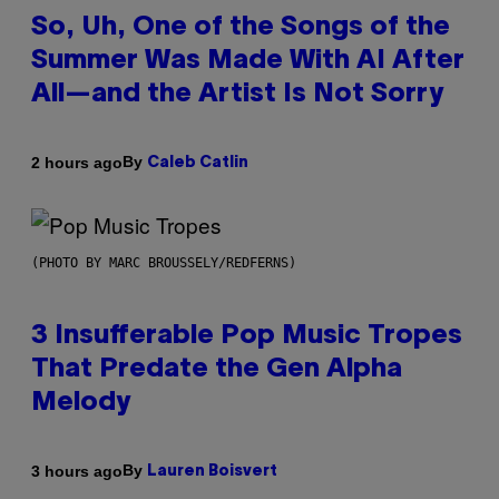
So, Uh, One of the Songs of the
Summer Was Made With AI After
All—and the Artist Is Not Sorry
By
2 hours ago
Caleb Catlin
(PHOTO BY MARC BROUSSELY/REDFERNS)
3 Insufferable Pop Music Tropes
That Predate the Gen Alpha
Melody
By
3 hours ago
Lauren Boisvert