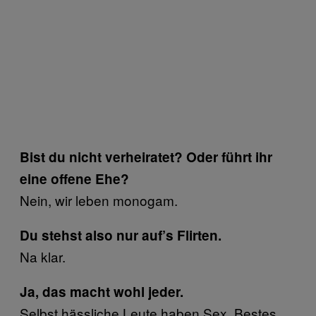
Bist du nicht verheiratet? Oder führt ihr
eine offene Ehe?
Nein, wir leben monogam.
Du stehst also nur auf’s Flirten.
Na klar.
Ja, das macht wohl jeder.
Selbst hässliche Leute haben Sex. Bestes