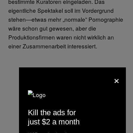
bestimmte Kuratoren eingeladen. Das
eigentliche Spektakel soll im Vordergrund
stehen—etwas mehr „normale” Pornographie
wäre schon gut gewesen, aber die
Produktionsfirmen waren nicht wirklich an
einer Zusammenarbeit interessiert.
×
Kill the ads for
just $2 a month