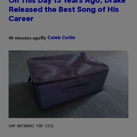
On This Day 13 Years Ago, Drake
Released the Best Song of His
Career
By
40 minutes ago
Caleb Catlin
SAM WATANUKI FOR VICE