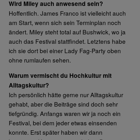
Wird Miley auch anwesend sein?
Hoffentlich. James Franco ist vielleicht auch
am Start, wenn sich sein Terminplan noch
ändert. Miley steht total auf Bushwick, wo ja
auch das Festival stattfindet. Letztens habe
ich sie dort bei einer Lady Fag-Party oben
ohne rumlaufen sehen.
Warum vermischt du Hochkultur mit
Alltagskultur?
Ich persönlich hätte gerne nur Alltagskultur
gehabt, aber die Beiträge sind doch sehr
tiefgründig. Anfangs waren wir ja noch ein
Festival, bei dem jeder etwas einsenden
konnte. Erst später haben wir dann