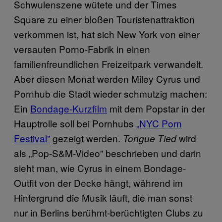
Schwulenszene wütete und der Times
Square zu einer bloßen Touristenattraktion
verkommen ist, hat sich New York von einer
versauten Porno-Fabrik in einen
familienfreundlichen Freizeitpark verwandelt.
Aber diesen Monat werden Miley Cyrus und
Pornhub die Stadt wieder schmutzig machen:
Ein
Bondage-Kurzfilm
mit dem Popstar in der
Hauptrolle soll bei Pornhubs
„NYC Porn
Festival”
gezeigt werden.
wird
Tongue Tied
als „Pop-S&M-Video” beschrieben und darin
sieht man, wie Cyrus in einem Bondage-
Outfit von der Decke hängt, während im
Hintergrund die Musik läuft, die man sonst
nur in Berlins berühmt-berüchtigten Clubs zu