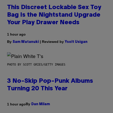
This Discreet Lockable Sex Toy
Bag Is the Nightstand Upgrade
Your Play Drawer Needs
1 hour ago
By
| Reviewed by
Sam Watanuki
Ysolt Usigan
PHOTO BY SCOTT GRIES/GETTY IMAGES
3 No-Skip Pop-Punk Albums
Turning 20 This Year
By
1 hour ago
Dan Milam