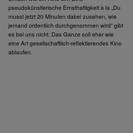
pseudokünstlerische Ernsthaftigkeit à la „Du
musst jetzt 20 Minuten dabei zusehen, wie
jemand ordentlich durchgenommen wird” gibt
es bei uns nicht. Das Ganze soll eher wie
eine Art gesellschaftlich-reflektierendes Kino
ablaufen.