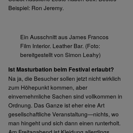
Beispiel: Ron Jeremy.
Ein Ausschnitt aus James Francos
Film Interior. Leather Bar. (Foto:
bereitgestellt von Simon Leahy)
Ist Masturbation beim Festival erlaubt?
Na ja, die Besucher sollen jetzt nicht wirklich
zum Höhepunkt kommen, aber
einvernehmliche Sachen sind vollkommen in
Ordnung. Das Ganze ist eher eine Art
gesellschaftliche Veranstaltung—nichts, wo
man hingeht und sich dann einen runterholt.
Am Freitagabend ist Kleidung allerdings