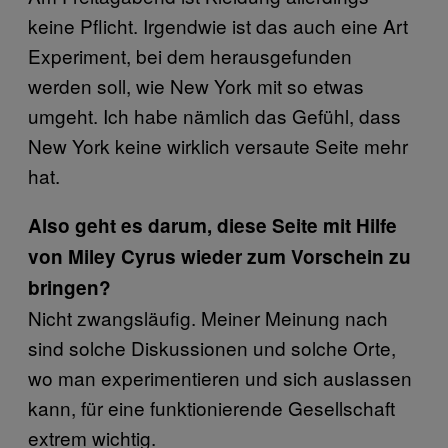
keine Pflicht. Irgendwie ist das auch eine Art
Experiment, bei dem herausgefunden
werden soll, wie New York mit so etwas
umgeht. Ich habe nämlich das Gefühl, dass
New York keine wirklich versaute Seite mehr
hat.
Also geht es darum, diese Seite mit Hilfe
von Miley Cyrus wieder zum Vorschein zu
bringen?
Nicht zwangsläufig. Meiner Meinung nach
sind solche Diskussionen und solche Orte,
wo man experimentieren und sich auslassen
kann, für eine funktionierende Gesellschaft
extrem wichtig.