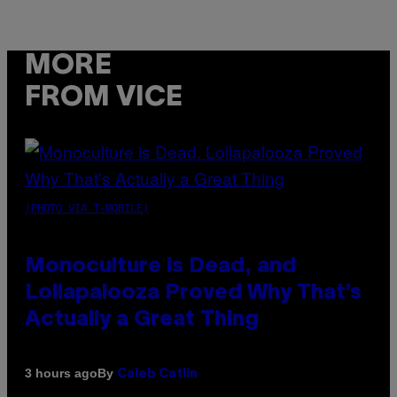
MORE
FROM VICE
(PHOTO VIA T-MOBILE)
Monoculture is Dead, and
Lollapalooza Proved Why That’s
Actually a Great Thing
By
3 hours ago
Caleb Catlin