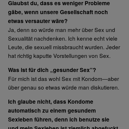
Glaubst du, dass es weniger Probleme
gäbe, wenn unsere Gesellschaft noch
etwas versauter wäre?
Ja, denn so würde man mehr über Sex und
Sexualität nachdenken. Ich kenne echt viele
Leute, die sexuell missbraucht wurden. Jeder
hat richtig kaputte Vorstellungen von Sex.
Was ist für dich „gesunder Sex”?
Für mich ist das wohl Sex mit Kondom—aber
über genau so etwas würde man diskutieren.
Ich glaube nicht, dass Kondome
automatisch zu einem gesundem
Sexleben führen, denn ich benutze sie
und mein Sexleben ist ziemlich abgefuckt.