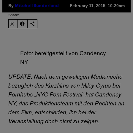
By
February 11, 2015, 10:20am
Mitchell Sunderland
Share:
Foto: bereitgestellt von Candency
NY
UPDATE: Nach dem gewaltigen Medienecho
bezüglich des Kurzfilms von Miley Cyrus bei
Pornhubs „NYC Porn Festival” hat Candency
NY, das Produktionsteam mit den Rechten an
dem Film, entschieden, ihn bei der
Veranstaltung doch nicht zu zeigen.