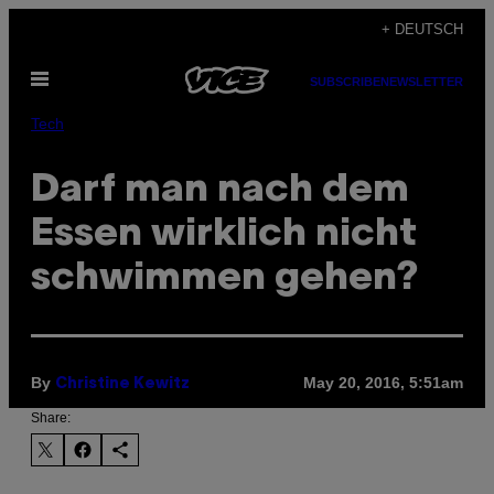
Skip
+ DEUTSCH
to
Open
content
SUBSCRIBE
NEWSLETTER
Menu
Tech
Darf man nach dem
Essen wirklich nicht
schwimmen gehen?
By
May 20, 2016, 5:51am
Christine Kewitz
Share: