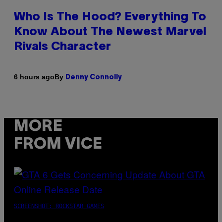
Who Is The Hood? Everything To
Know About The Newest Marvel
Rivals Character
By
6 hours ago
Denny Connolly
MORE
FROM VICE
SCREENSHOT: ROCKSTAR GAMES