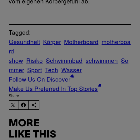
vom eigenen Körpergefühl ab.
Tagged:
Gesundheit
Körper
Motherboard
motherboa
rd
show
Risiko
Schwimmbad
schwimmen
So
mmer
Sport
Tech
Wasser
Follow Us On Discover
Make Us Preferred In Top Stories
Share:
MORE
LIKE THIS