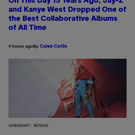
On This Day 15 Years Ago, Jay-Z
and Kanye West Dropped One of
the Best Collaborative Albums
of All Time
By
4 hours ago
Caleb Catlin
SCREENSHOT: NETEASE