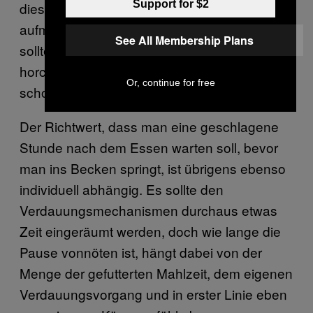
Support for $2
diesem physischen Zwischenzustand
aufmacht, 50-Meter-Bahnen zu absolvieren,
See All Membership Plans
sollte noch einmal genau in sich hinein
horchen, ob seine äußere Hülle auch wirklich
Or, continue for free
schon bereit dazu ist.
Der Richtwert, dass man eine geschlagene
Stunde nach dem Essen warten soll, bevor
man ins Becken springt, ist übrigens ebenso
individuell abhängig. Es sollte den
Verdauungsmechanismen durchaus etwas
Zeit eingeräumt werden, doch wie lange die
Pause vonnöten ist, hängt dabei von der
Menge der gefutterten Mahlzeit, dem eigenen
Verdauungsvorgang und in erster Linie eben