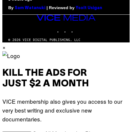
By
| Reviewed by
Sam Watanuki
Ysolt Usigan
VICE
MEDIA
INSTAGRAM
TIKTOK
YOUTUBE
© 2026 VICE DIGITAL PUBLISHING, LLC
×
KILL THE ADS FOR
JUST $2 A MONTH
VICE membership also gives you access to our
very best writing and exclusive new
documentaries.