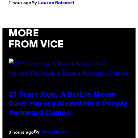
By
1 hour ago
Lauren Boisvert
MORE
FROM VICE
21 Years Ago, A Barbie Movie
Gave Harvey Weinstein a Deeply
Awkward Cameo
By
3 hours ago
Tony Alpsen