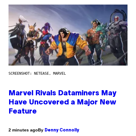
SCREENSHOT: NETEASE, MARVEL
Marvel Rivals Dataminers May
Have Uncovered a Major New
Feature
By
2 minutes ago
Denny Connolly