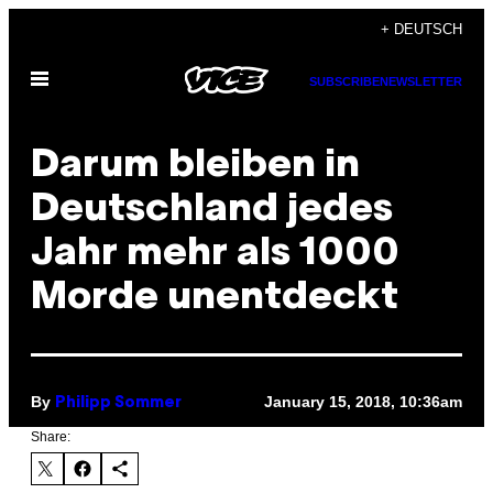
Skip
+ DEUTSCH
to
Open
content
SUBSCRIBE
NEWSLETTER
Menu
Darum bleiben in
Deutschland jedes
Jahr mehr als 1000
Morde unentdeckt
By
January 15, 2018, 10:36am
Philipp Sommer
Share: