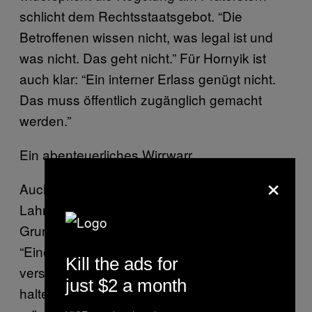
schlicht dem Rechtsstaatsgebot. “Die
Betroffenen wissen nicht, was legal ist und
was nicht. Das geht nicht.” Für Hornyik ist
auch klar: “Ein interner Erlass genügt nicht.
Das muss öffentlich zugänglich gemacht
werden.”
Ein abenteuerliches Wirrwarr.
×
Auch der Wiener Rechtsanwalt Clemens
Lahner ist verwundert. Der Jurist ist auf
Grundrechtsfragen spezialisiert und sagt:
“Eine Strafbestimmung muss für jeden
Kill the ads for
verständlich sein, damit man sich auch daran
just $2 a month
halten kann, wenn man keine Strafe riskieren