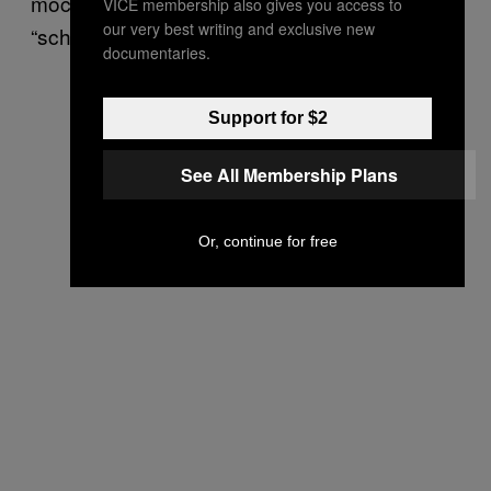
möchte.” Die Verordnung sei viel zu
VICE membership also gives you access to
our very best writing and exclusive new
“schwammig formuliert”, kritisiert er.
documentaries.
Support for $2
See All Membership Plans
Or, continue for free