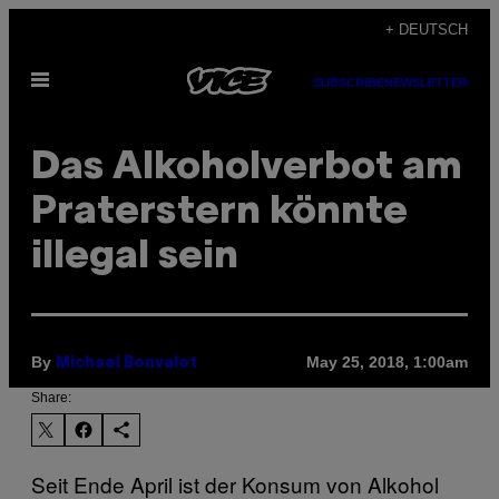
Skip
+ DEUTSCH
to
Open
content
SUBSCRIBE
NEWSLETTER
Menu
Das Alkoholverbot am
Praterstern könnte
illegal sein
By
May 25, 2018, 1:00am
Michael Bonvalot
Share:
Seit Ende April ist der Konsum von Alkohol