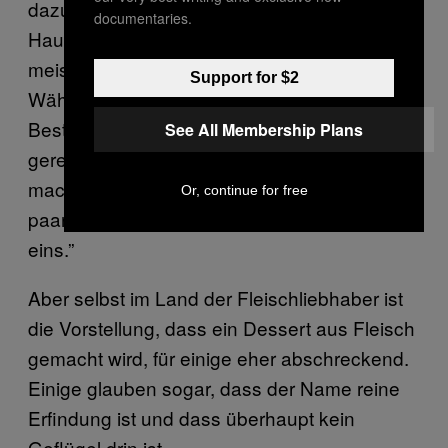
dazu. Es ist fast unmöglich, das so gut zu
documentaries.
Hause zu machen, deshalb kaufen die
meisten es hier zum Mitnehmen.” Stimmt:
Support for $2
Während meines Besuchs wird eine
Bestellung nach der anderen über die Theke
See All Membership Plans
gereicht. „Versuch mal, das zu Hause zu
machen, du wirst schon sehen. Nach ein
Or, continue for free
paar Minuten kommst du hierher und holst dir
eins.”
Aber selbst im Land der Fleischliebhaber ist
die Vorstellung, dass ein Dessert aus Fleisch
gemacht wird, für einige eher abschreckend.
Einige glauben sogar, dass der Name reine
Erfindung ist und dass überhaupt kein
Geflügel drin ist.