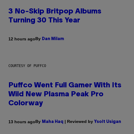
3 No-Skip Britpop Albums
Turning 30 This Year
By
12 hours ago
Dan Milam
COURTESY OF PUFFCO
Puffco Went Full Gamer With Its
Wild New Plasma Peak Pro
Colorway
By
| Reviewed by
13 hours ago
Maha Haq
Ysolt Usigan