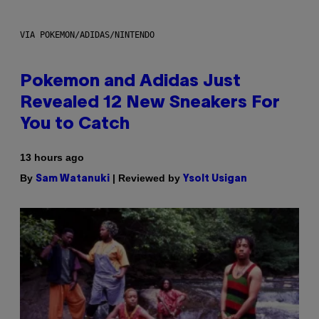
VIA POKEMON/ADIDAS/NINTENDO
Pokemon and Adidas Just
Revealed 12 New Sneakers For
You to Catch
13 hours ago
By
| Reviewed by
Sam Watanuki
Ysolt Usigan