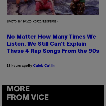
(PHOTO BY DAVID CORIO/REDFERNS)
No Matter How Many Times We
Listen, We Still Can’t Explain
These 4 Rap Songs From the 90s
By
13 hours ago
Caleb Catlin
MORE
FROM VICE