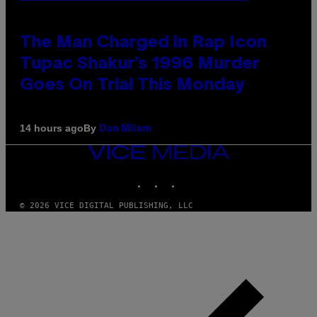
The Man Charged in Rap Icon
Tupac Shakur’s 1996 Murder
Goes On Trial This Monday
By
14 hours ago
Dan Milam
VICE
MEDIA
INSTAGRAM
TIKTOK
YOUTUBE
© 2026 VICE DIGITAL PUBLISHING, LLC