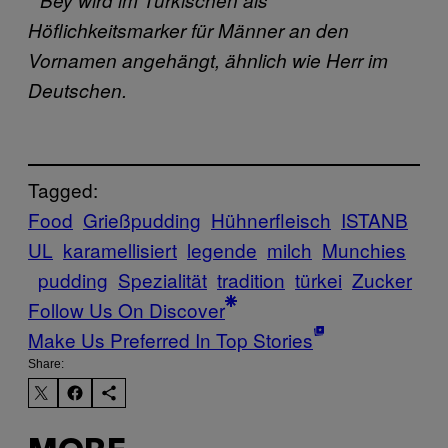
Höflichkeitsmarker für Männer an den
Vornamen angehängt, ähnlich wie Herr im
Deutschen.
Tagged:
Food
Grießpudding
Hühnerfleisch
ISTANB
UL
karamellisiert
legende
milch
Munchies
pudding
Spezialität
tradition
türkei
Zucker
Follow Us On Discover
Make Us Preferred In Top Stories
Share: