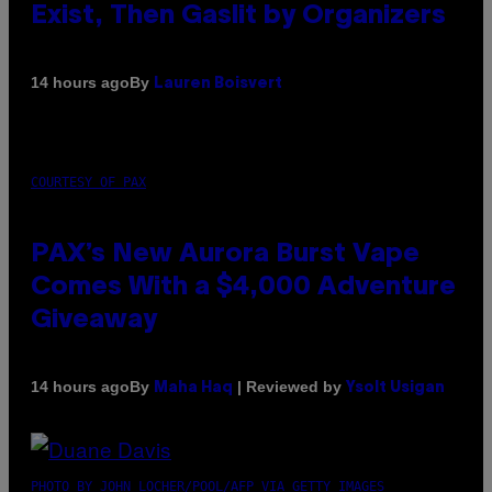
Exist, Then Gaslit by Organizers
By
14 hours ago
Lauren Boisvert
COURTESY OF PAX
PAX’s New Aurora Burst Vape
Comes With a $4,000 Adventure
Giveaway
By
| Reviewed by
14 hours ago
Maha Haq
Ysolt Usigan
PHOTO BY JOHN LOCHER/POOL/AFP VIA GETTY IMAGES