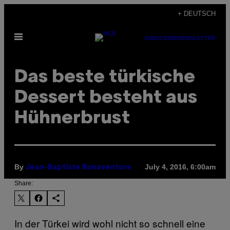
Skip
+ DEUTSCH
to
Open
content
SUBSCRIBE
NEWSLETTER
Menu
Das beste türkische
Dessert besteht aus
Hühnerbrust
By
July 4, 2016, 6:00am
Jean-Baptiste Bonaventure
Share:
In der Türkei wird wohl nicht so schnell eine