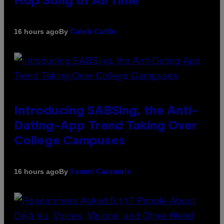
Hop Song of All Time
By
16 hours ago
Caleb Catlin
Introducing SABSing, the Anti-
Dating-App Trend Taking Over
College Campuses
By
16 hours ago
Sammi Caramela