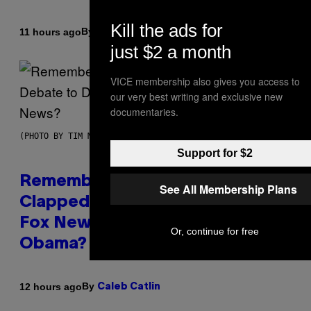
Kill the ads for
By
11 hours ago
Caleb Catlin
just $2 a month
VICE membership also gives you access to
our very best writing and exclusive new
documentaries.
(PHOTO BY TIM MOSENFELDER/GETTY IMAGES)
Support for $2
Remember the Time Jeezy
See All Membership Plans
Clapped Back at Bill O’Reilly and
Fox News in Defense of Barack
Or, continue for free
Obama?
By
12 hours ago
Caleb Catlin