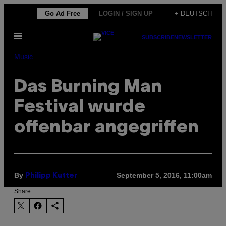
Skip
Go Ad Free
LOGIN / SIGN UP
+ DEUTSCH
to
Open
content
SUBSCRIBE
NEWSLETTER
Menu
Music
Das Burning Man
Festival wurde
offenbar angegriffen
By
September 5, 2016, 11:00am
Philipp Kutter
Share: