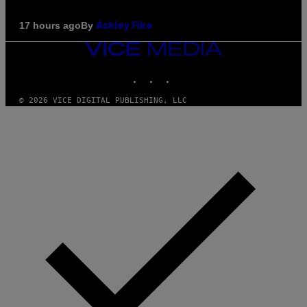
By
17 hours ago
Ashley Fike
VICE
MEDIA
INSTAGRAM
TIKTOK
YOUTUBE
© 2026 VICE DIGITAL PUBLISHING, LLC