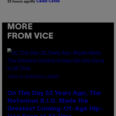
By
15 hours ago
Caleb Catlin
MORE
FROM VICE
(PHOTO BY NITRO/GETTY IMAGES)
On This Day 32 Years Ago, The
Notorious B.I.G. Made the
Greatest Coming-Of-Age Hip-