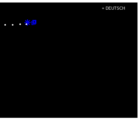
+ DEUTSCH
Instagram
TikTok
YouTube
Google
Google
Discover
Top
Posts