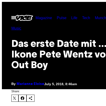
Skip
to
Open
Magazine
Pulse
Life
Tech
Munch
content
Menu
Music
Das erste Date mit 
Ikone Pete Wentz von
Out Boy
By
July 5, 2018, 8:46am
Marianne Eloise
Share: