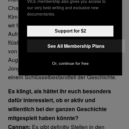
VICE membership also gives you access to
Charakter und den Spielchen, die Shin und
our very best writing and exclusive new
documentaries.
Kim spielten. Doch was noch wichtiger war,
wir fanden gleichzeitig eine geheime
Support for $2
Aufnahme von Shin, der auf Japanisch
flüstert. Er erzählt darin die ganze Geschichte
See All Membership Plans
von Anfang bis Ende, darunter der
Augenblick, in dem er abwägt, ob er Kim
Or, continue for free
Jong-il verraten soll. Dieser Moment wurde zu
einem Schlüsselbestandteil der Geschichte.
Es klingt, als hättet ihr euch besonders
dafür interessiert, ob er aktiv und
willentlich bei der ganzen Geschichte
mitgespielt haben könnte?
Es gibt definitiv Stellen in den
Cannan: