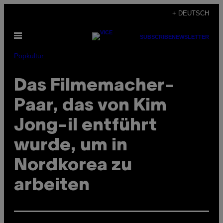
Skip
+ DEUTSCH
to
Open
content
SUBSCRIBE
NEWSLETTER
Menu
Popkultur
Das Filmemacher-
Paar, das von Kim
Jong-il entführt
wurde, um in
Nordkorea zu
arbeiten