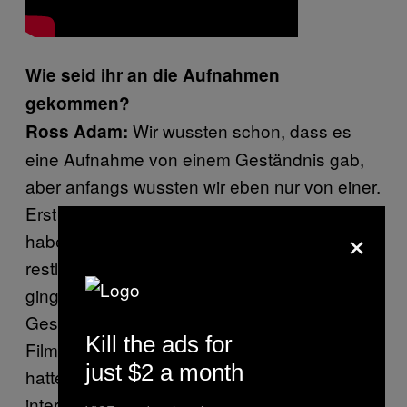
Wie seid ihr an die Aufnahmen
gekommen?
Wir wussten schon, dass es
Ross Adam:
eine Aufnahme von einem Geständnis gab,
aber anfangs wussten wir eben nur von einer.
Erst ziemlich spät im Produktionsprozess
×
haben wir geschafft, volle Übersetzungen der
restlichen Aufnahmen zu bekommen. Dann
ging uns auf, dass wir zwar viele triviale
Gespräche über Geschäfte und
Kill the ads for
Filmproduktion zwischen Kim und Choi
just $2 a month
hatten, aber auch manchmal sehr
interessante Aspekte von Kim Jong-ils