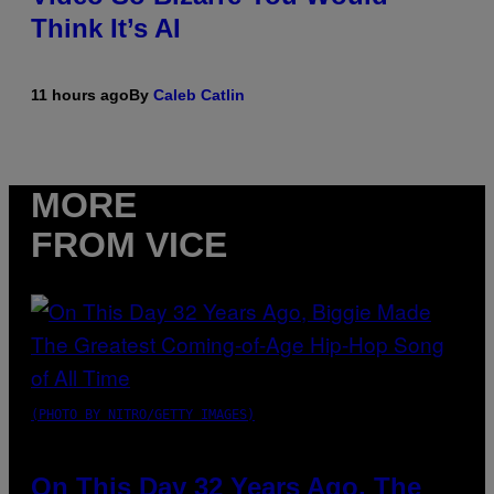
Think It’s AI
11 hours ago
By
Caleb Catlin
MORE
FROM VICE
(PHOTO BY NITRO/GETTY IMAGES)
On This Day 32 Years Ago, The