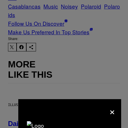
Casablancas
Music
Noisey
Polaroid
Polaro
ids
Follow Us On Discover
Make Us Preferred In Top Stories
Share:
MORE
LIKE THIS
×
ILLUSTRATION BY REESA.
Daily Horoscope: August 10, 2026