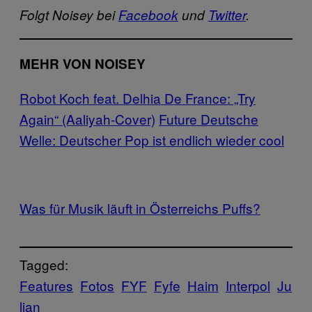
Folgt Noisey bei
Facebook
und
Twitter
.
MEHR VON NOISEY
Robot Koch feat. Delhia De France: „Try
Again“ (Aaliyah-Cover)
Future Deutsche
Welle: Deutscher Pop ist endlich wieder cool
Was für Musik läuft in Österreichs Puffs?
Tagged:
Features
Fotos
FYF
Fyfe
Haim
Interpol
Ju
lian