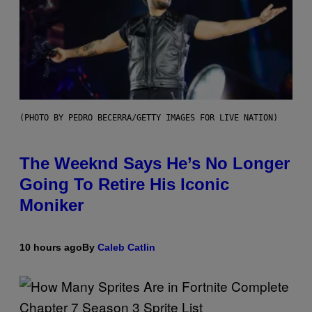
(PHOTO BY PEDRO BECERRA/GETTY IMAGES FOR LIVE NATION)
The Weeknd Says He’s No Longer
Going To Retire His Iconic
Moniker
10 hours ago
By
Caleb Catlin