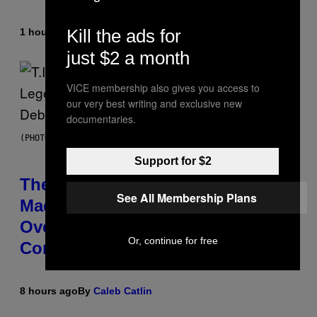
Kill the ads for
1 hour ago
By
Ashley Fike
just $2 a month
VICE membership also gives you access to
our very best writing and exclusive new
documentaries.
(PHOTO BY JOHNNY NUNEZ/WIREIMAGE)
Support for $2
The 90s Hip-Hop Legend Who
See All Membership Plans
Made T.I. Delay His Debut Album
Over 20 Years Ago: ‘I Definitely
Or, continue for free
Conceded’
8 hours ago
By
Caleb Catlin