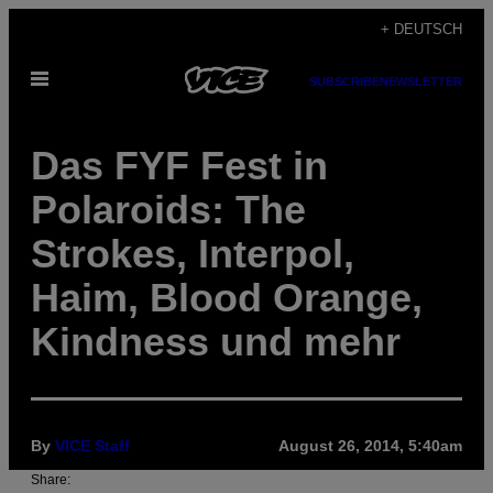
Skip
+ DEUTSCH
to
Open
content
SUBSCRIBE
NEWSLETTER
Menu
Das FYF Fest in
Polaroids: The
Strokes, Interpol,
Haim, Blood Orange,
Kindness und mehr
By
VICE Staff
August 26, 2014, 5:40am
Share: