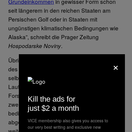
Grundeinkommen
in gewisser Form schon
seit längerem in den reichen Staaten am
Persischen Golf oder in Staaten mit
ungünstigen klimatischen Bedingungen wie
Alaska”, schreibt die Prager Zeitung
.
Hospodarske Noviny
Übrigens haben die Schweizer zur Zukunft
×
des bedingungslosen Grundeinkommen
selbst ebenfalls interessante Meinungen:
Laut einer repräsentativen Umfrage des
Forschungsinstituts GFS Bern glauben über
Kill the ads for
zwei Drittel, dass ein zweites Mal über ein
just $2 a month
bedingungsloses Grundeinkommen
VICE membership also gives you access to
abgestimmt wird. 44 Prozent sprechen sich
our very best writing and exclusive new
weiter für Experimente mit dem