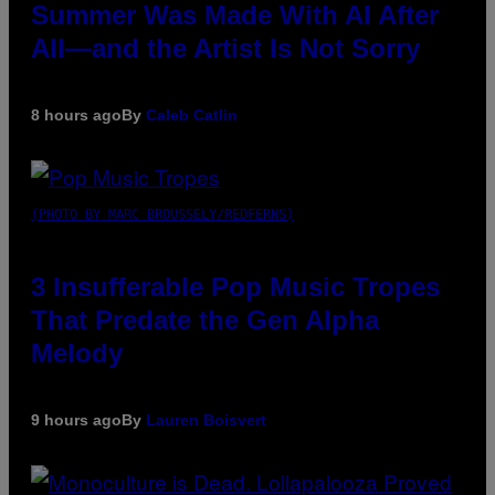
Summer Was Made With AI After
All—and the Artist Is Not Sorry
8 hours ago
By
Caleb Catlin
(PHOTO BY MARC BROUSSELY/REDFERNS)
3 Insufferable Pop Music Tropes
That Predate the Gen Alpha
Melody
9 hours ago
By
Lauren Boisvert