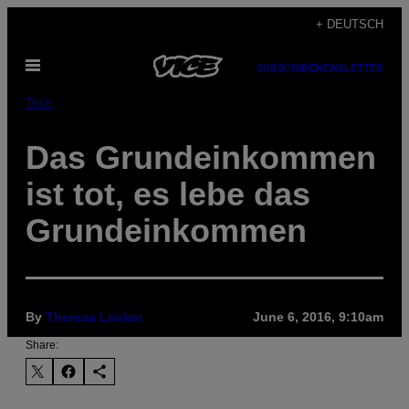
Skip
+ DEUTSCH
to
Open
content
SUBSCRIBE
NEWSLETTER
Menu
Tech
Das Grundeinkommen
ist tot, es lebe das
Grundeinkommen
By
Theresa Locker
June 6, 2016, 9:10am
Share: