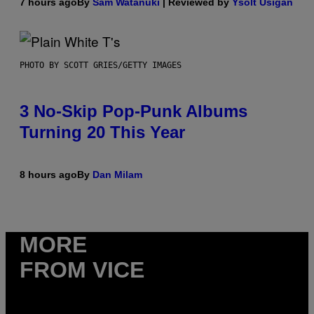
7 hours ago
By
Sam Watanuki
| Reviewed by
Ysolt Usigan
PHOTO BY SCOTT GRIES/GETTY IMAGES
3 No-Skip Pop-Punk Albums
Turning 20 This Year
8 hours ago
By
Dan Milam
MORE
FROM VICE