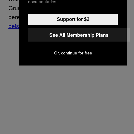
documentaries.
Grundeinkommen aus. Aktuell werden solche
bereits
auf kommunaler Ebene lanciert, wie
Support for $2
beispielsweise in Lausanne
.
See All Membership Plans
Or, continue for free