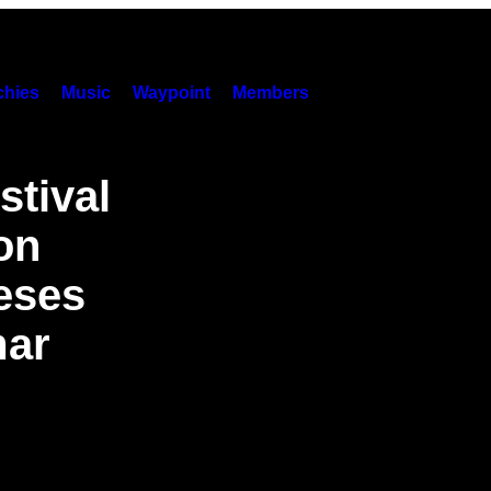
hies
Music
Waypoint
Members
stival
on
ieses
mar