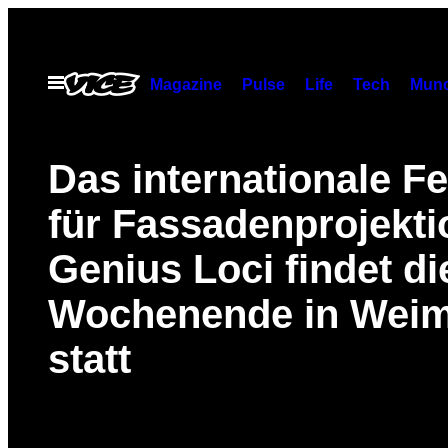
Skip
to
content
Open
Magazine
Pulse
Life
Tech
Munc
Menu
Das internationale Fe
für Fassadenprojekti
Genius Loci findet d
Wochenende in Wei
statt