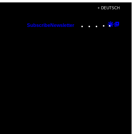
+ DEUTSCH
Instagram
TikTok
YouTube
Google
Googl
Subscribe
Newsletter
Discover
Top
Posts