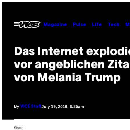
Skip
to
content
Open
Magazine
Pulse
Life
Tech
M
Menu
Das Internet explodi
vor angeblichen Zit
von Melania Trump
By
July 19, 2016, 6:25am
VICE Staff
Share: