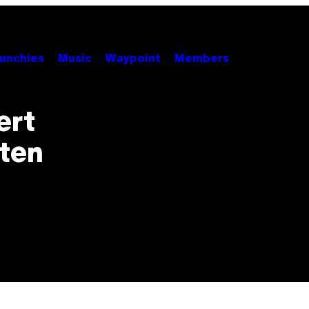
unchies
Music
Waypoint
Members
ert
aten