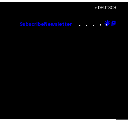
+ DEUTSCH
Instagram
TikTok
YouTube
Google
Goog
Subscribe
Newsletter
Discove
Top
Posts