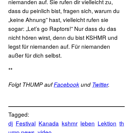
niemanden auf. Sie rufen dir vielleicht zu,
dass du peinlich bist, fragen sich, warum du
„keine Ahnung” hast, vielleicht rufen sie
sogar: „Let’s go Raptors!” Nur dass du das
nicht hören wirst, denn du bist KSHMR und
legst für niemanden auf. Für niemanden
außer für dich selbst.
**
Folgt THUMP auf
Facebook
und
Twitter
.
Tagged:
dj
Festival
Kanada
kshmr
leben
Lektion
th
ump news
video