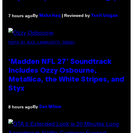
By
| Reviewed by
7 hours ago
Maha Haq
Ysolt Usigan
PHOTO BY NICK LAHAM/GETTY IMAGES
‘Madden NFL 27’ Soundtrack
Includes Ozzy Osbourne,
Metallica, the White Stripes, and
Styx
By
8 hours ago
Dan Milam