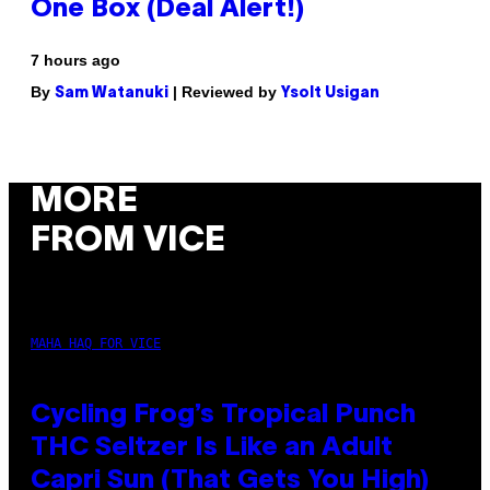
One Box (Deal Alert!)
7 hours ago
By
| Reviewed by
Sam Watanuki
Ysolt Usigan
MORE
FROM VICE
MAHA HAQ FOR VICE
Cycling Frog’s Tropical Punch
THC Seltzer Is Like an Adult
Capri Sun (That Gets You High)