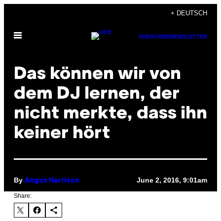
Skip
+ DEUTSCH
to
Open
content
SUBSCRIBE
NEWSLETTER
Menu
Das können wir von
dem DJ lernen, der
nicht merkte, dass ihn
keiner hört
By
June 2, 2016, 9:01am
Angus Harrison
Share: