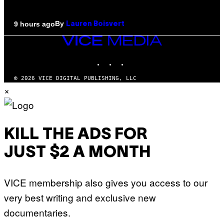
By
9 hours ago
Lauren Boisvert
VICE
MEDIA
INSTAGRAM
TIKTOK
YOUTUBE
© 2026 VICE DIGITAL PUBLISHING, LLC
×
KILL THE ADS FOR
JUST $2 A MONTH
VICE membership also gives you access to our
very best writing and exclusive new
documentaries.