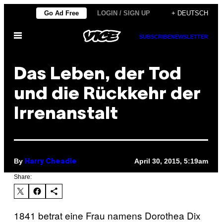
Skip
Go Ad Free
LOGIN / SIGN UP
+ DEUTSCH
to
Open
content
SUBSCRIBE
NEWSLETTER
Menu
Das Leben, der Tod
und die Rückkehr der
Irrenanstalt
By
April 30, 2015, 5:19am
Harry Cheadle
Share:
1841 betrat eine Frau namens Dorothea Dix