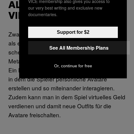
VICE membership also gives you access to
ALSO NICHT NUR EIN
our very best writing and exclusive new
documentaries.
VIDEOSPIEL?
Support for $2
Zwar ist das Metaverse viel umfangreicher
als ein Videospiel, aber die Gaming-Welt
See All Membership Plans
scheint die rudimentärste Form des
Metaverses bereits übernommen zu haben.
Or, continue for free
Ein Beispiel wäre der Online-Shooter
,
Fortnite
in dem die Spieler persönliche Avatare
erstellen und so miteinander interagieren.
Zudem kann man in dem Spiel virtuelles Geld
verdienen und damit neue Outfits für die
Avatare freischalten.