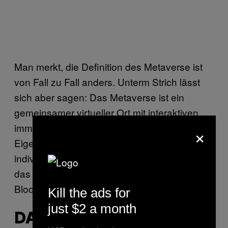
Man merkt, die Definition des Metaverse ist
von Fall zu Fall anders. Unterm Strich lässt
sich aber sagen: Das Metaverse ist ein
gemeinsamer virtueller Ort mit interaktiven,
×
immersiven und extrem realistischen
Eigenschaften. Es beinhaltet zudem
individuelle Avatare und digitales Eigentum,
das dann wahrscheinlich auf einer
Blockchain gespeichert wird.
Kill the ads for
just $2 a month
DAS METAVERSE IST