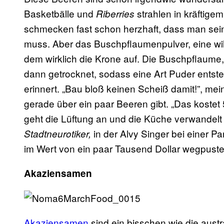
Basketbälle und
strahlen in kräftigem
Riberries
schmecken fast schon herzhaft, dass man sein
muss. Aber das Buschpflaumenpulver, eine wild
dem wirklich die Krone auf. Die Buschpflaume,
dann getrocknet, sodass eine Art Puder ents
erinnert. „Bau bloß keinen Scheiß damit!”, me
gerade über ein paar Beeren gibt. „Das kostet 
geht die Lüftung an und die Küche verwandelt
in der Alvy Singer bei einer P
Stadtneurotiker,
im Wert von ein paar Tausend Dollar wegpustet
Akaziensamen
Akaziensamen
sind ein bisschen wie die aus