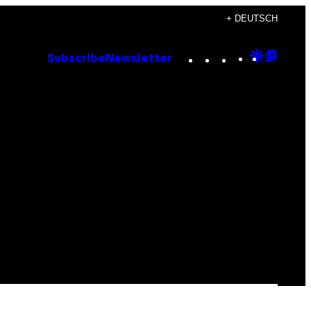
+ DEUTSCH
Instagram
TikTok
YouTube
Google
Goog
Subscribe
Newsletter
Discove
Top
Posts