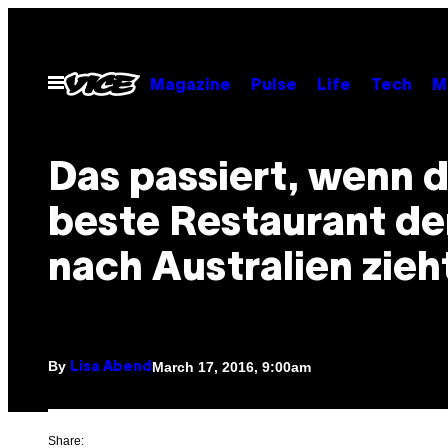
Skip
to
content
Open
Magazine
Pulse
Life
Tech
M
Menu
Das passiert, wenn 
beste Restaurant de
nach Australien zieh
By
March 17, 2016, 9:00am
Lisa Abend
Share: