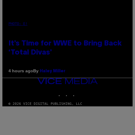
PHOTO: E!
It’s Time for WWE to Bring Back
‘Total Divas’
By
4 hours ago
Haley Miller
VICE
MEDIA
INSTAGRAM
TIKTOK
YOUTUBE
© 2026 VICE DIGITAL PUBLISHING, LLC