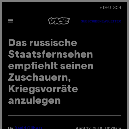
Skip
+ DEUTSCH
to
Open
content
SUBSCRIBE
NEWSLETTER
Menu
Das russische
Staatsfernsehen
empfiehlt seinen
Zuschauern,
Kriegsvorräte
anzulegen
By
April 12, 2018, 10:20am
David Gilbert