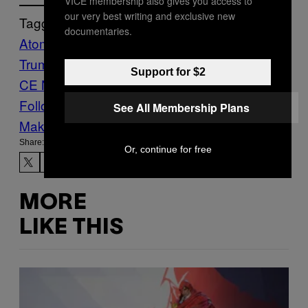
VICE membership also gives you access to
our very best writing and exclusive new
Tagged:
documentaries.
Atomkrieg
Donald
Trump
krieg
Putin
Russland
Syrien
usa
VI
Support for $2
CE News
Follow Us On Discover
See All Membership Plans
Make Us Preferred In Top Stories
Share:
Or, continue for free
MORE
LIKE THIS