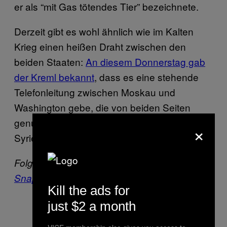
er als “mit Gas tötendes Tier” bezeichnete.
Derzeit gibt es wohl ähnlich wie im Kalten
Krieg einen heißen Draht zwischen den
beiden Staaten:
An diesem Donnerstag gab
der Kreml bekannt
, dass es eine stehende
Telefonleitung zwischen Moskau und
Washington gebe, die von beiden Seiten
genutzt werde, um einen Zusammenstoß in
×
Syrien zu verhindern.
Folge VICE auf
Facebook
,
Instagram
und
Snapchat
.
Kill the ads for
just $2 a month