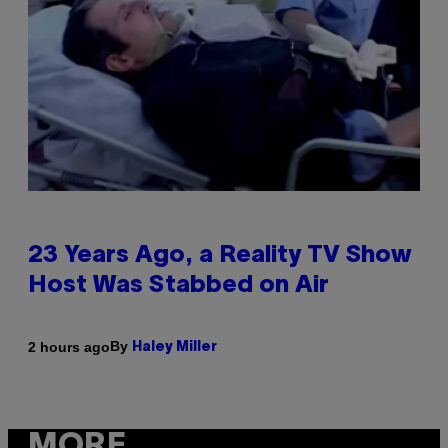
23 Years Ago, a Reality TV Show
Host Was Stabbed on Air
By
2 hours ago
Haley Miller
MORE