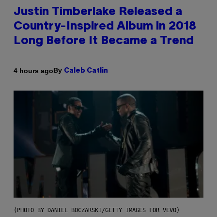
Justin Timberlake Released a
Country-Inspired Album in 2018
Long Before It Became a Trend
By
4 hours ago
Caleb Catlin
(PHOTO BY DANIEL BOCZARSKI/GETTY IMAGES FOR VEVO)