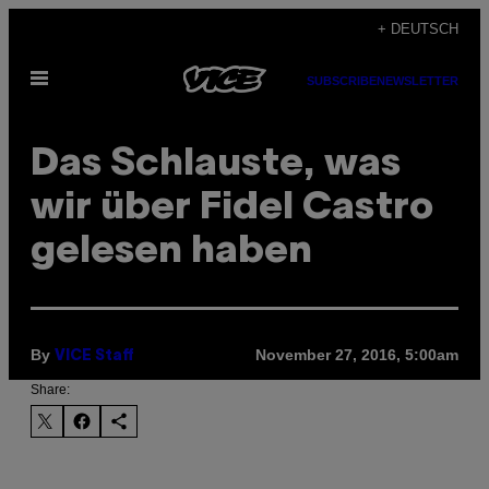
Skip
+ DEUTSCH
to
Open
content
SUBSCRIBE
NEWSLETTER
Menu
Das Schlauste, was
wir über Fidel Castro
gelesen haben
By
November 27, 2016, 5:00am
VICE Staff
Share: