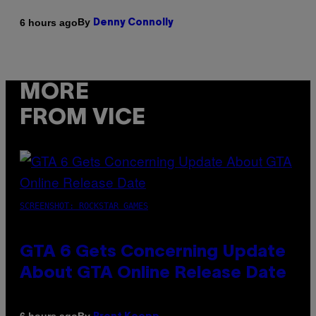
By
6 hours ago
Denny Connolly
MORE
FROM VICE
SCREENSHOT: ROCKSTAR GAMES
GTA 6 Gets Concerning Update
About GTA Online Release Date
By