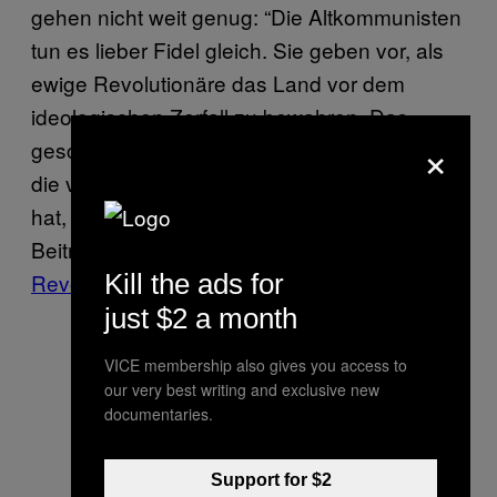
gehen nicht weit genug: “Die Altkommunisten
tun es lieber Fidel gleich. Sie geben vor, als
ewige Revolutionäre das Land vor dem
ideologischen Zerfall zu bewahren. Das
×
geschieht auf dem Rücken der Bevölkerung,
die von der graduellen Öffnung weit weniger
hat, als sie es sich erträumte.” Zum ganzen
Beitrag der
geht es hier: “
Die ewigen
NZZ
Kill the ads for
Revolutionäre
“.
just $2 a month
VICE membership also gives you access to
our very best writing and exclusive new
documentaries.
Support for $2