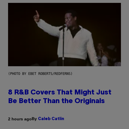
(PHOTO BY EBET ROBERTS/REDFERNS)
8 R&B Covers That Might Just
Be Better Than the Originals
By
2 hours ago
Caleb Catlin