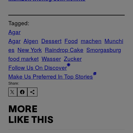
Tagged:
Agar
Agar
Algen
Dessert
Food
machen
Munchi
es
New York
Raindrop Cake
Smorgasburg
food market
Wasser
Zucker
Follow Us On Discover
Make Us Preferred In Top Stories
Share:
MORE
LIKE THIS