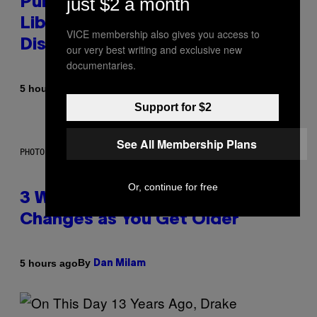
just $2 a month
Publicly Owned Music Streaming
Library Built on Spotify’s
VICE membership also gives you access to
Dismantled Bones
our very best writing and exclusive new
documentaries.
By
5 hours ago
Lauren Boisvert
Support for $2
See All Membership Plans
PHOTO ILLUSTRATION BY IAN WALDIE/GETTY IMAGES
Or, continue for free
3 Ways Your Music Taste
Changes as You Get Older
By
5 hours ago
Dan Milam