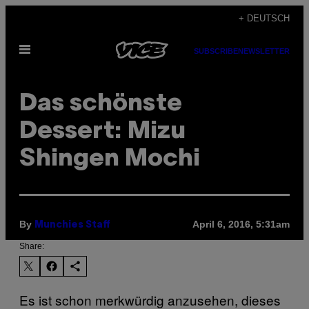
Skip
+ DEUTSCH
to
Open
content
SUBSCRIBE
NEWSLETTER
Menu
Das schönste
Dessert: Mizu
Shingen Mochi
By
April 6, 2016, 5:31am
Munchies Staff
Share:
Es ist schon merkwürdig anzusehen, dieses