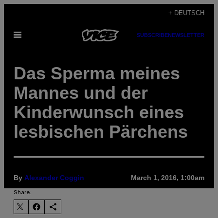
Skip
+ DEUTSCH
to
Open
SUBSCRIBE
NEWSLETTER
content
Menu
Das Sperma meines
Mannes und der
Kinderwunsch eines
lesbischen Pärchens
By
Alexander Coggin
March 1, 2016, 1:00am
Share: