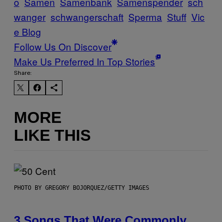
o
Samen
Samenbank
Samenspender
sch
wanger
schwangerschaft
Sperma
Stuff
Vic
e Blog
Follow Us On Discover
Make Us Preferred In Top Stories
Share:
MORE
LIKE THIS
PHOTO BY GREGORY BOJORQUEZ/GETTY IMAGES
3 Songs That Were Commonly