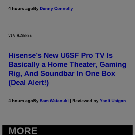
4 hours ago
By
Denny Connolly
VIA HISENSE
Hisense’s New U6SF Pro TV Is
Basically a Home Theater, Gaming
Rig, And Soundbar In One Box
(Deal Alert!)
4 hours ago
By
Sam Watanuki
| Reviewed by
Ysolt Usigan
MORE