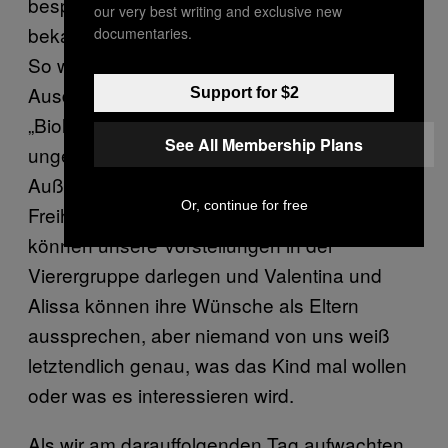
besprochen wurden, die bei einem
our very best writing and exclusive new
bekannten Samenspender auftreten können.
documentaries.
So wurden wir auch vor gewissen
Ausdrücken gewarnt: Zum Beispiel könnte
Support for $2
„Biologischer Vater” im Unterbewusstsein
See All Membership Plans
ungewollte elterliche Assoziation hervorrufen.
Außerdem lernten wir, dass auch dem Kind
Or, continue for free
Freiheiten eingeräumt werden müssen. Wir
können unsere Vorstellungen in der
Vierergruppe darlegen und Valentina und
Alissa können ihre Wünsche als Eltern
aussprechen, aber niemand von uns weiß
letztendlich genau, was das Kind mal wollen
oder was es interessieren wird.
Als wir am darauffolgenden Tag aufwachten,