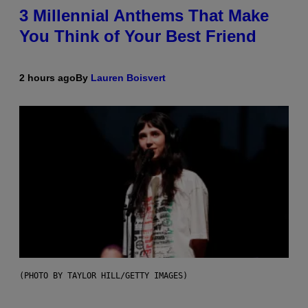
3 Millennial Anthems That Make
You Think of Your Best Friend
2 hours ago
By
Lauren Boisvert
(PHOTO BY TAYLOR HILL/GETTY IMAGES)