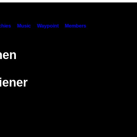
hies
Music
Waypoint
Members
nen
iener