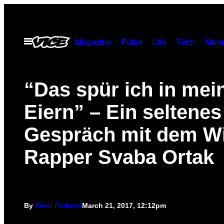
Skip
to
content
Open
Magazine
Pulse
Life
Tech
Munc
Menu
“Das spür ich in mei
Eiern” – Ein seltenes
Gespräch mit dem W
Rapper Svaba Ortak
By
Fredi Ferkova
March 21, 2017, 12:12pm