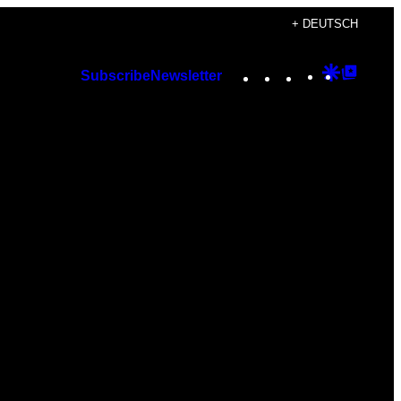
+ DEUTSCH
Instagram
TikTok
YouTube
Google
Googl
Subscribe
Newsletter
Discover
Top
Posts