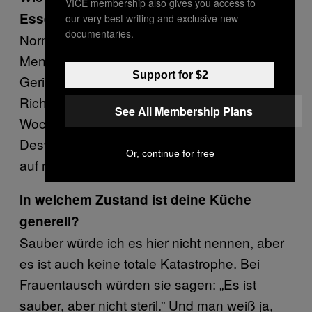
VICE membership also gives you access to
Essen aus?
our very best writing and exclusive new
documentaries.
Normalerweise esse ich mittags in der
Mensa, da gibt’s jeden Tag ein veganes
Support for $2
Gericht, und abends koche ich dann was.
Richtig essen gehe ich selten, höchstens am
See All Membership Plans
Wochenende. Und dann eher Kuchen, hehe.
Deswegen komme ich in der Woche auch nur
Or, continue for free
auf maximal 40 Euro, die ich ausgebe.
In welchem Zustand ist deine Küche
generell?
Sauber würde ich es hier nicht nennen, aber
es ist auch keine totale Katastrophe. Bei
Frauentausch würden sie sagen: „Es ist
sauber, aber nicht steril.” Und man weiß ja,