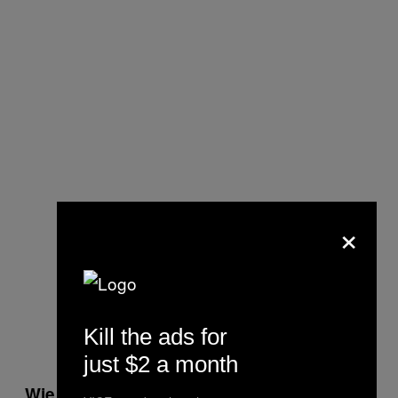
×
Kill the ads for
just $2 a month
Wie viel Geld gibst du in der Woche für