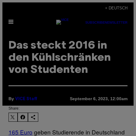
Skip
+ DEUTSCH
to
Open
content
SUBSCRIBE
NEWSLETTER
Menu
Das steckt 2016 in
den Kühlschränken
von Studenten
By
September 6, 2023, 12:00am
VICE Staff
Share:
165 Euro
geben Studierende in Deutschland