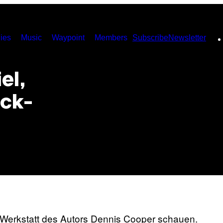
ies
Music
Waypoint
Members
Subscribe
Newsletter
el,
ck-
le Werkstatt des Autors Dennis Cooper schauen.