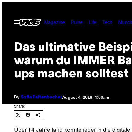
Skip
to
Open
Magazine
Pulse
Life
Tech
Munch
content
Menu
Das ultimative Beispi
warum du IMMER Ba
ups machen solltest
By
August 4, 2016, 4:00am
Sofia Faltenbacher
Share:
Über 14 Jahre lang konnte jeder in die digita