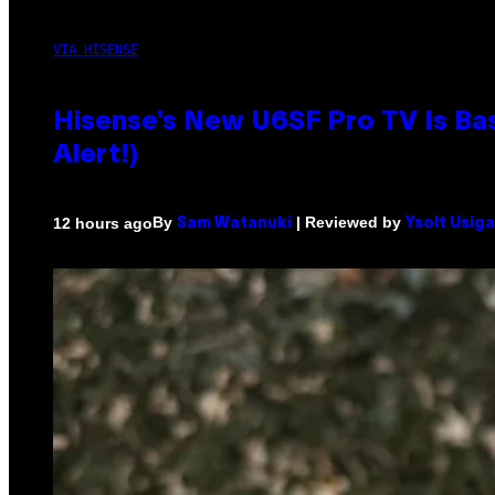
VIA HISENSE
Hisense’s New U6SF Pro TV Is Bas
Alert!)
By
| Reviewed by
12 hours ago
Sam Watanuki
Ysolt Usig