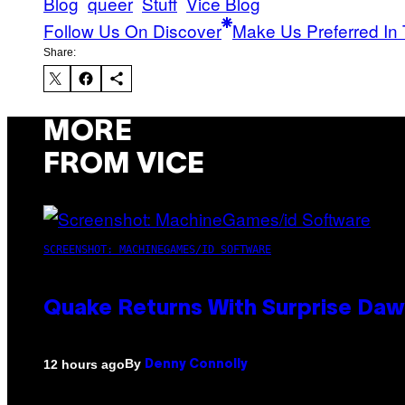
Blog
queer
Stuff
Vice Blog
Follow Us On Discover
Make Us Preferred In 
Share:
MORE
FROM VICE
SCREENSHOT: MACHINEGAMES/ID SOFTWARE
Quake Returns With Surprise Da
By
12 hours ago
Denny Connolly