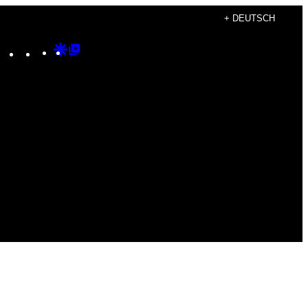
+ DEUTSCH
Instagram
TikTok
YouTube
Google
Google
Discover
Top
Posts