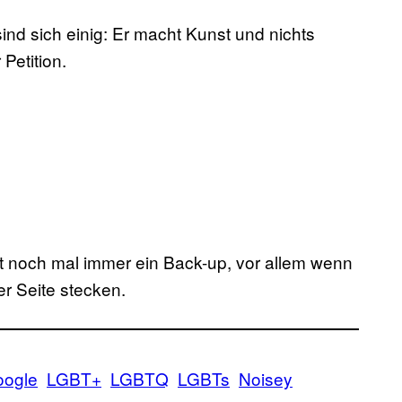
nd sich einig: Er macht Kunst und nichts
Petition.
 noch mal immer ein Back-up, vor allem wenn
r Seite stecken.
ogle
LGBT+
LGBTQ
LGBTs
Noisey