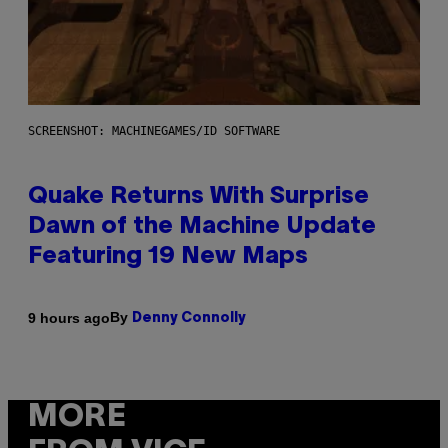
SCREENSHOT: MACHINEGAMES/ID SOFTWARE
Quake Returns With Surprise
Dawn of the Machine Update
Featuring 19 New Maps
By
9 hours ago
Denny Connolly
MORE