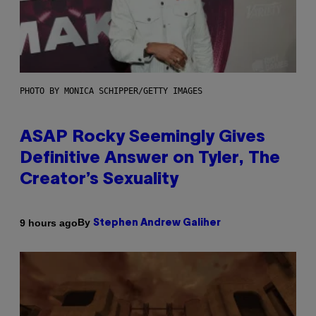
PHOTO BY MONICA SCHIPPER/GETTY IMAGES
ASAP Rocky Seemingly Gives
Definitive Answer on Tyler, The
Creator’s Sexuality
By
9 hours ago
Stephen Andrew Galiher