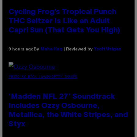
Cycling Frog’s Tropical Punch
THC Seltzer Is Like an Adult
Capri Sun (That Gets You High)
By
| Reviewed by
9 hours ago
Maha Haq
Ysolt Usigan
PHOTO BY NICK LAHAM/GETTY IMAGES
‘Madden NFL 27’ Soundtrack
Includes Ozzy Osbourne,
Metallica, the White Stripes, and
Styx