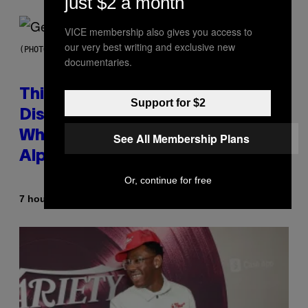
just $2 a month
VICE membership also gives you access to
our very best writing and exclusive new
(PHOTO BY TAYLOR HILL/GETTY IMAGES)
documentaries.
This Researcher Accidentally
Support for $2
Discovered the New ‘Millennial
Whoop’ of Pop Music: The Gen
See All Membership Plans
Alpha Melody
Or, continue for free
By
7 hours ago
Lauren Boisvert