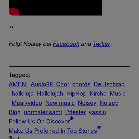
**
Folgt Noisey bei
Facebook
und
Twitter
.
Tagged:
AMEN!
Audio88
Chor
chords
Deutschrap
halleluja
Hallelujah
HipHop
Kirche
Music
Musikvideo
New music
Noisey
Noisey
Blog
normaler samt
Priester
yassin
Follow Us On Discover
Make Us Preferred In Top Stories
Share: