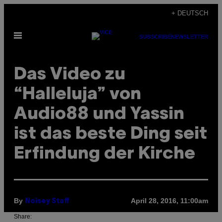
Skip
+ DEUTSCH
to
Open
content
SUBSCRIBE
NEWSLETTER
Menu
Das Video zu
“Halleluja” von
Audio88 und Yassin
ist das beste Ding seit
Erfindung der Kirche
By
April 28, 2016, 11:00am
Noisey Staff
Share: