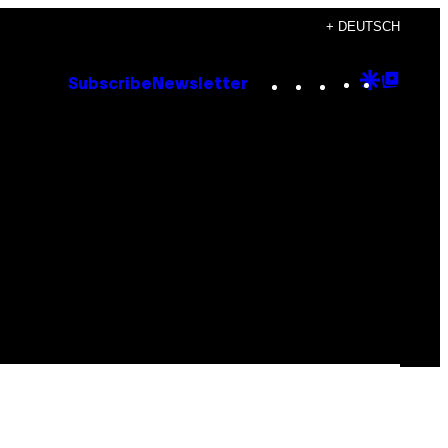
+ DEUTSCH
Instagram
TikTok
YouTube
Google
Goog
Subscribe
Newsletter
Discove
Top
Posts