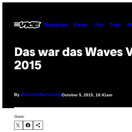
Skip
to
content
Open
Magazine
Pulse
Life
Tech
M
Menu
Das war das Waves 
2015
By
October 5, 2015, 10:41am
Antonia Matschnig
Share: