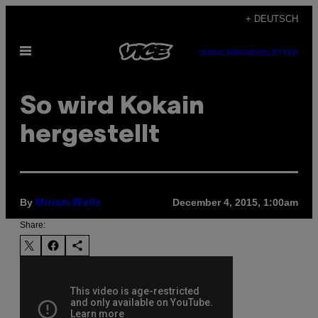
Skip
+ DEUTSCH
to
Open
content
SUBSCRIBE
NEWSLETTER
Menu
So wird Kokain
hergestellt
By
December 4, 2015, 1:00am
Miriam Wells
Share: