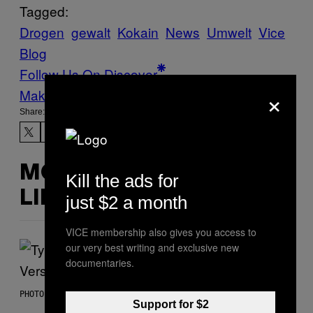
Tagged:
Drogen
gewalt
Kokain
News
Umwelt
Vice
Blog
Follow Us On Discover
×
Make Us Preferred In Top Stories
Share:
MORE
Kill the ads for
LIKE THIS
just $2 a month
VICE membership also gives you access to
our very best writing and exclusive new
documentaries.
PHOTO BY MONICA SCHIPPER/GETTY IMAGES
Support for $2