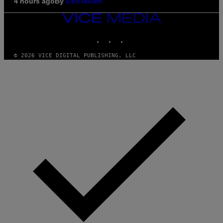
By
4 hours ago
Dan Milam
VICE
MEDIA
INSTAGRAM
TIKTOK
YOUTUBE
© 2026 VICE DIGITAL PUBLISHING, LLC