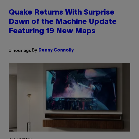
Quake Returns With Surprise
Dawn of the Machine Update
Featuring 19 New Maps
By
1 hour ago
Denny Connolly