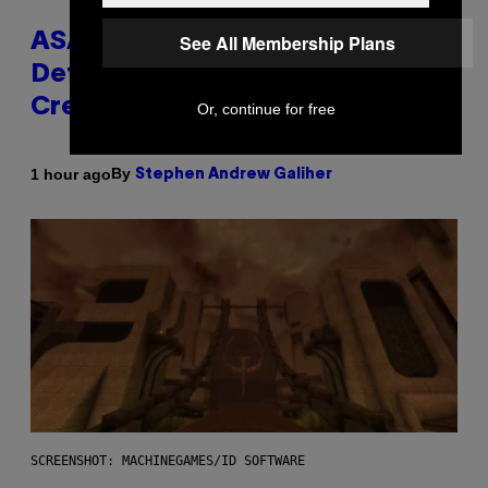
See All Membership Plans
ASAP Rocky Seemingly Gives
Definitive Answer on Tyler, The
Creator’s Sexuality
Or, continue for free
By
1 hour ago
Stephen Andrew Galiher
SCREENSHOT: MACHINEGAMES/ID SOFTWARE