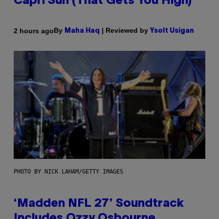
Capri Sun (That Gets You High)
By
| Reviewed by
2 hours ago
Maha Haq
Ysolt Usigan
PHOTO BY NICK LAHAM/GETTY IMAGES
‘Madden NFL 27’ Soundtrack
Includes Ozzy Osbourne,