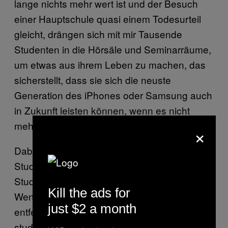
lange nichts mehr wert ist und der Besuch
einer Hauptschule quasi einem Todesurteil
gleicht, drängen sich mit mir Tausende
Studenten in die Hörsäle und Seminarräume,
um etwas aus ihrem Leben zu machen, das
sicherstellt, dass sie sich die neuste
Generation des iPhones oder Samsung auch
in Zukunft leisten können, wenn es nicht
mehr von ihren Eltern bezahlt wird.
×
Dabei spielt es keine Rolle, ob jemand zum
Studium geistig befähigt ist oder ihn sein
Studienfach überhaupt interessiert. Die
Kill the ads for
Wenigsten von uns haben überhaupt einen
just $2 a month
entfernten Bezug zu dem, was wir hier
studieren. Die Gesellschaft, allen voran die