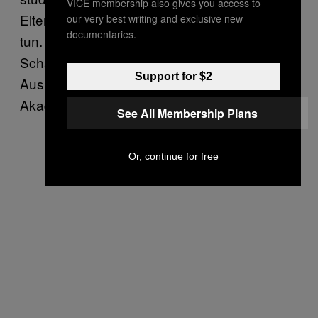
VICE membership also gives you access to
Eltern, haben uns gesagt, wir müssten das
our very best writing and exclusive new
documentaries.
tun. Für manche Eltern wäre es eine
Schande, wenn das Kind nur eine
Support for $2
Ausbildung machen würde, obwohl sie selbst
Akademiker sind.
See All Membership Plans
Or, continue for free