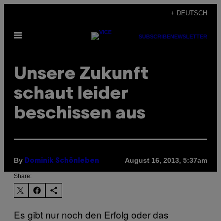
Skip
+ DEUTSCH
to
Open
content
SUBSCRIBE
NEWSLETTER
Menu
Unsere Zukunft
schaut leider
beschissen aus
By
August 16, 2013, 5:37am
Dominik Schönleben
Share:
Es gibt nur noch den Erfolg oder das