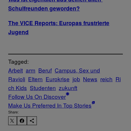
Schulfreunden geworden?
The VICE Reports: Europas frustrierte
Jugend
Tagged:
Arbeit
arm
Beruf
Campus, Sex und
Ravioli
Eltern
Eurokrise
job
News
reich
Ri
ch Kids
Studenten
zukunft
Follow Us On Discover
Make Us Preferred In Top Stories
Share: