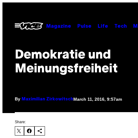
Skip
to
content
Open
Magazine
Pulse
Life
Tech
M
Menu
​Demokratie und
Meinungsfreiheit
By
March 11, 2016, 9:57am
Maximilian Zirkowitsch
Share: