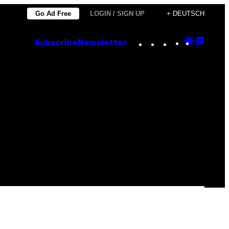
Go Ad Free
LOGIN / SIGN UP
+ DEUTSCH
Instagram
TikTok
YouTube
Google
Goog
Subscribe
Newsletter
Discove
Top
Posts