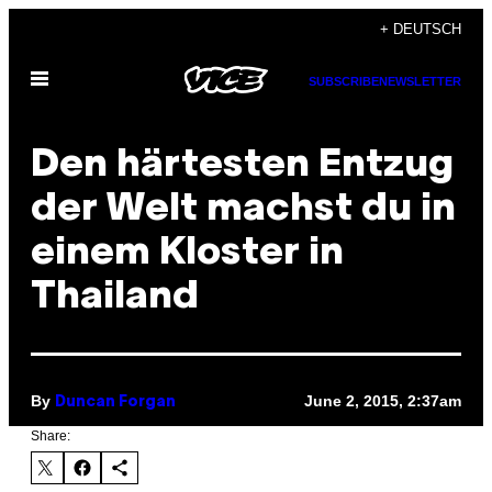
Skip
+ DEUTSCH
to
Open
content
SUBSCRIBE
NEWSLETTER
Menu
Den härtesten Entzug
der Welt machst du in
einem Kloster in
Thailand
By
June 2, 2015, 2:37am
Duncan Forgan
Share: