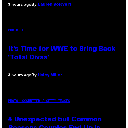
By
3 hours ago
Lauren Boisvert
PHOTO: E!
It’s Time for WWE to Bring Back
‘Total Divas’
By
3 hours ago
Haley Miller
PHOTO: GCSHUTTER / GETTY IMAGES
4 Unexpected but Common