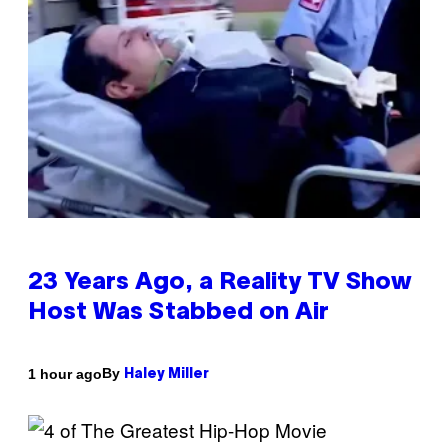
23 Years Ago, a Reality TV Show
Host Was Stabbed on Air
By
1 hour ago
Haley Miller