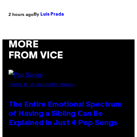
By
2 hours ago
Luis Prada
MORE
FROM VICE
(PHOTO BY JO HALE/GETTY IMAGES)
The Entire Emotional Spectrum
of Having a Sibling Can Be
Explained in Just 4 Pop Songs