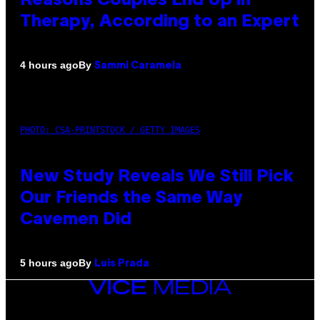
Reasons Couples End Up in
Therapy, According to an Expert
By
4 hours ago
Sammi Caramela
PHOTO: CSA-PRINTSTOCK / GETTY IMAGES
New Study Reveals We Still Pick
Our Friends the Same Way
Cavemen Did
By
5 hours ago
Luis Prada
VICE
MEDIA
INSTAGRAM
TIKTOK
YOUTUBE