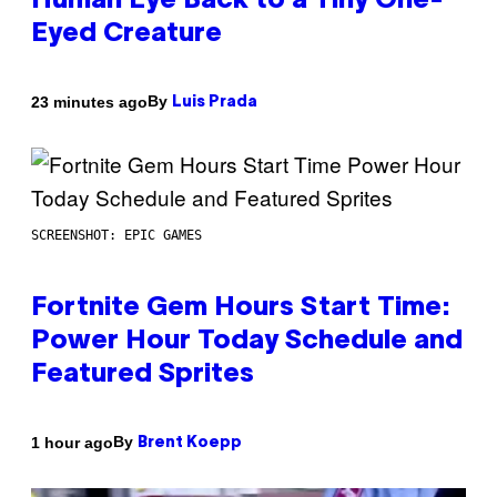
Human Eye Back to a Tiny One-
Eyed Creature
By
23 minutes ago
Luis Prada
SCREENSHOT: EPIC GAMES
Fortnite Gem Hours Start Time:
Power Hour Today Schedule and
Featured Sprites
By
1 hour ago
Brent Koepp