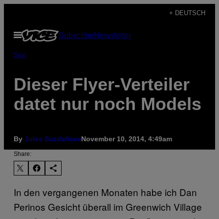
Skip
+ DEUTSCH
to
Open
Subscribe
Newsletter
content
Menu
Sex
Dieser Flyer-Verteiler
datet nur noch Models
By
Jules Suzdaltsev
November 10, 2014, 4:49am
Share:
In den vergangenen Monaten habe ich Dan
Perinos Gesicht überall im Greenwich Village