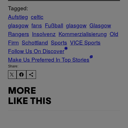
Tagged:
Aufstieg
celtic
glasgow
fans
Fußball
glasgow
Glasgow
Rangers
Insolvenz
Kommerzialisierung
Old
Firm
Schottland
Sports
VICE Sports
Follow Us On Discover
Make Us Preferred In Top Stories
Share:
MORE
LIKE THIS