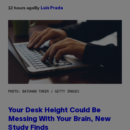
By
12 hours ago
Luis Prada
PHOTO: BATUHAN TOKER / GETTY IMAGES
Your Desk Height Could Be
Messing With Your Brain, New
Study Finds