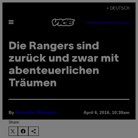
Skip
+ DEUTSCH
to
Open
content
SUBSCRIBE
NEWSLETTER
Menu
Die Rangers sind
zurück und zwar mit
abenteuerlichen
Träumen
By
April 6, 2016, 10:30am
Benedikt Niessen
Share: