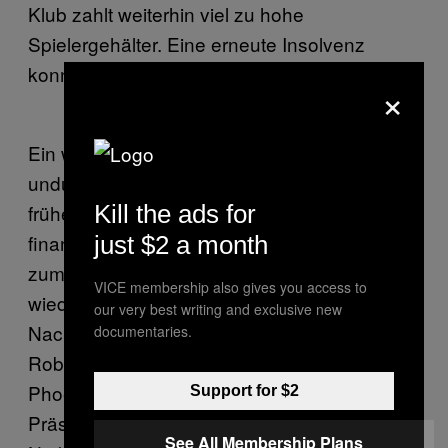
Klub zahlt weiterhin viel zu hohe
Spielergehälter. Eine erneute Insolvenz
konnte 2015 verhindert werden.
×
Ein weiteres Problem sind die
undurchsichtigen Führungsstrukturen des
Kill the ads for
früheren Serienmeisters. Die große
finanzielle Abhängigkeit macht die Rangers
just $2 a month
zum Spielball von Investoren, die sich immer
VICE membership also gives you access to
wieder bei den Schotten einkaufen wollen.
our very best writing and exclusive new
Nachdem ein Übernahmeangebot von
documentaries.
Robert Sarver, Eigentümer des NBA-Teams
Phoenix Suns, ausgeschlagen wurde und
Support for $2
Präsident David Somers dem Verein einen
See All Membership Plans