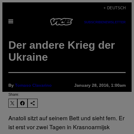
Skip
+ DEUTSCH
to
Open
content
SUBSCRIBE
NEWSLETTER
Menu
Der andere Krieg der
Ukraine
By
Tomaso Clavarino
January 28, 2016, 1:00am
Share:
Anatoli sitzt auf seinem Bett und sieht fern. Er
ist erst vor zwei Tagen in Krasnoarmijsk