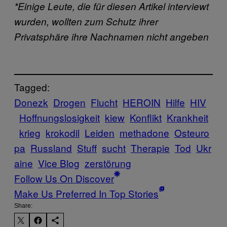
*Einige Leute, die für diesen Artikel interviewt
wurden, wollten zum Schutz ihrer
Privatsphäre ihre Nachnamen nicht angeben
Tagged:
Donezk
Drogen
Flucht
HEROIN
Hilfe
HIV
Hoffnungslosigkeit
kiew
Konflikt
Krankheit
krieg
krokodil
Leiden
methadone
Osteuro
pa
Russland
Stuff
sucht
Therapie
Tod
Ukr
aine
Vice Blog
zerstörung
Follow Us On Discover
Make Us Preferred In Top Stories
Share: