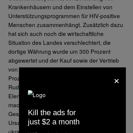
Krankenhäusern und dem Einstellen von
Unterstützungsprogrammen für HIV-positive
Menschen zusammenhängt. Zusätzlich dazu
hat sich auch noch die wirtschaftliche
Situation des Landes verschlechtert, die
dortige Währung wurde um 300 Prozent
abgewertet und der Kauf sowie der Vertrieb
von Kondomen ist im Jahr 2014 um 25
×
Prozent zurückgegangen. Laut Olga
Rudneva, einer führenden Mitarbeiterin der
Elena Pinchuk ANTIAIDS Foundation,
machen all diese Faktoren ungeschützten
Kill the ads for
Geschlechtsverkehr zur hauptsächlichen
just $2 a month
Ursache für die Verbreitung des Virus in der
ukrainischen Bevölkerung.