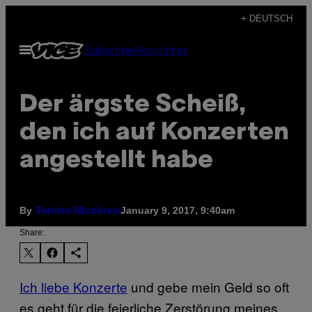
Skip
+ DEUTSCH
to
Open
Subscribe
Newsletter
content
Menu
Der ärgste Scheiß,
den ich auf Konzerten
angestellt habe
By
January 9, 2017, 9:40am
Sandro Nicolussi
Share:
Ich liebe Konzerte
und gebe mein Geld so oft
es geht für die feierliche Zerstörung meines