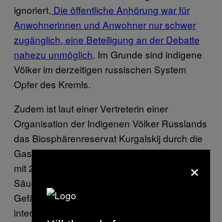
ignoriert.
Die öffentliche Anhörung war für
Anwohnerinnen und Anwohner nur schwer
zugänglich, eine Beteiligung an der Debatte
nahezu unmöglich
. Im Grunde sind indigene
Völker im derzeitigen russischen System
Opfer des Kremls.
Zudem ist laut einer Vertreterin einer
Organisation der Indigenen Völker Russlands
das Biosphärenreservat Kurgalskij durch die
Gasleitung stark bedroht. Dieses Gebiet steht
×
mit 210 Arten von Vögeln, 40 Arten von
Säugetieren und 800 verschiedenen
Gefäßpflanzen unter dem Schutz
internationaler Naturschutzkonventionen. Wie