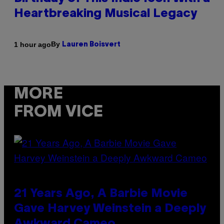
Heartbreaking Musical Legacy
By
1 hour ago
Lauren Boisvert
MORE
FROM VICE
21 Years Ago, A Barbie Movie
Gave Harvey Weinstein a Deeply
Awkward Cameo