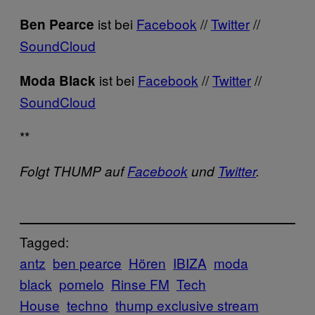
ist bei
Facebook
//
Twitter
//
Ben Pearce
SoundCloud
ist bei
Facebook
//
Twitter
//
Moda Black
SoundCloud
**
Folgt THUMP auf
Facebook
und
Twitter
.
Tagged:
antz
ben pearce
Hören
IBIZA
moda
black
pomelo
Rinse FM
Tech
House
techno
thump exclusive stream