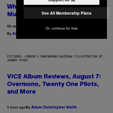
Why Are Athletes Taking
See All Membership Plans
Mushroom Gummies?
59 minutes ago
Or, continue for free
By
| Reviewed by
Sam Watanuki
Ysolt Usigan
PICTURED: LONDON'S MAN/WOMAN/CHAINSAW (ILLUSTRATION BY
JOHNNY RYAN)
VICE Album Reviews, August 7:
Overmono, Twenty One Pilots,
and More
By
1 hour ago
Adam Christopher Smith