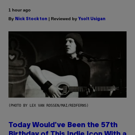
1 hour ago
By
| Reviewed by
Nick Stockton
Ysolt Usigan
(PHOTO BY LEX VAN ROSSEN/MAI/REDFERNS)
Today Would’ve Been the 57th
Birthday of This Indie Icon With a