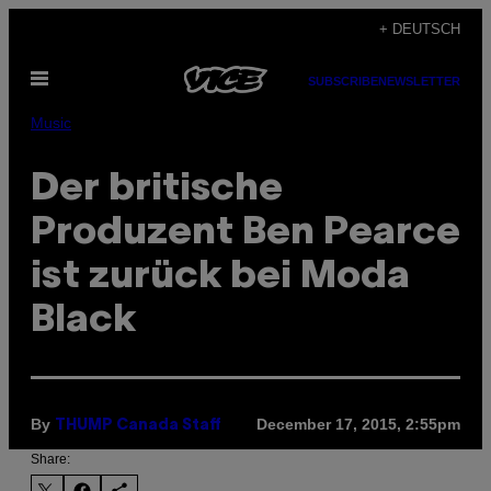
Skip
+ DEUTSCH
to
Open
content
SUBSCRIBE
NEWSLETTER
Menu
Music
Der britische
Produzent Ben Pearce
ist zurück bei Moda
Black
By
December 17, 2015, 2:55pm
THUMP Canada Staff
Share: