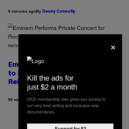
By
9 minutes ago
Denny Connolly
×
PHOTO BY AARON J. THORNTON/GETTY IMAGES
Eminem Put Up His Own Money
to Help a Hip-Hop Legend Go to
Kill the ads for
Rehab
just $2 a month
VICE membership also gives you access to
By
50 minutes ago
Stephen Andrew Galiher
our very best writing and exclusive new
documentaries.
Support for $2