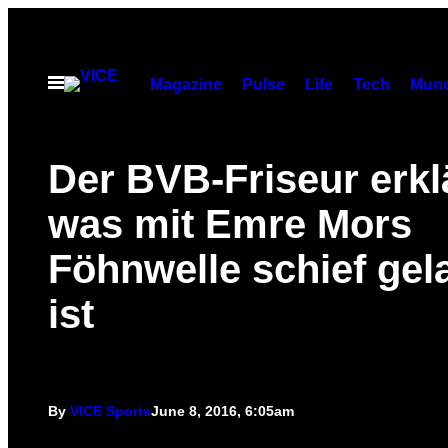
Skip
to
content
Open
Magazine
Pulse
Life
Tech
Munc
Menu
Der BVB-Friseur erklä
was mit Emre Mors
Föhnwelle schief gel
ist
By
VICE Sports
June 8, 2016, 6:05am