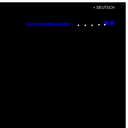
+ DEUTSCH
Instagram
TikTok
YouTube
Google
Googl
Subscribe
Newsletter
Discover
Top
Posts