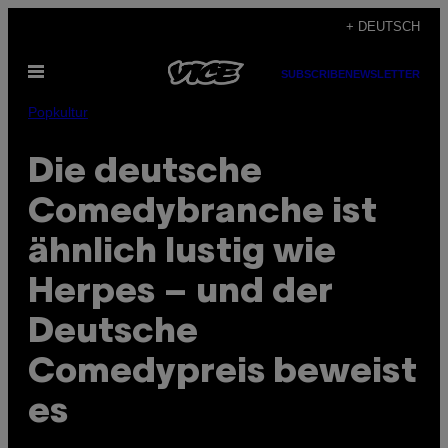
Skip
+ DEUTSCH
to
Open
content
SUBSCRIBE
NEWSLETTER
Menu
Popkultur
Die deutsche
Comedybranche ist
ähnlich lustig wie
Herpes – und der
Deutsche
Comedypreis beweist
es