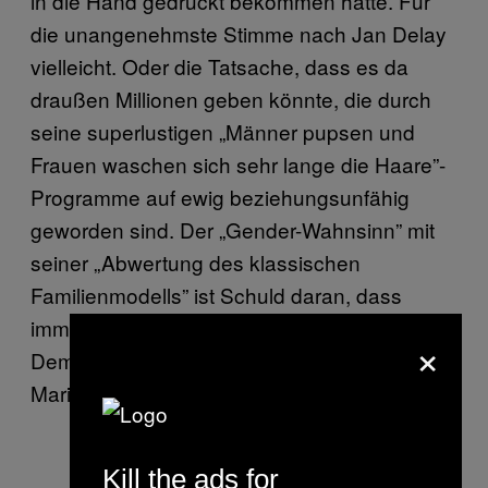
in die Hand gedrückt bekommen hätte. Für
die unangenehmste Stimme nach Jan Delay
vielleicht. Oder die Tatsache, dass es da
draußen Millionen geben könnte, die durch
seine superlustigen „Männer pupsen und
Frauen waschen sich sehr lange die Haare”-
Programme auf ewig beziehungsunfähig
geworden sind. Der „Gender-Wahnsinn” mit
seiner „Abwertung des klassischen
Familienmodells” ist Schuld daran, dass
immer weniger Deutsche Kinder bekommen?
×
Demonstriert lieber mal bei der nächsten
Mario-Barth-Stadiontour,
AfD-Anhänger
.
Kill the ads for