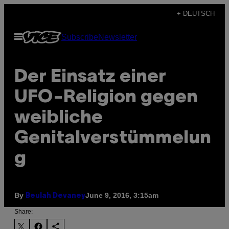
Skip
+ DEUTSCH
to
Open
Subscribe
Newsletter
content
Menu
Der Einsatz einer
UFO-Religion gegen
weibliche
Genitalverstümmelun
g
By
June 9, 2016, 3:15am
Beulah Devaney
Share: