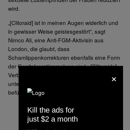
wird.
„[Clitoraid] ist in meinen Augen widerlich und
in gewisser Weise geistesgestört”, sagt
Nimco Ali, eine Anti-FGM-Aktivisin aus
London, die glaubt, dass
Schamlippenkorrekturen ebenfalls eine Form
der Genitalverstümmelung sind. „[Clitoraids]
×
Verbindung zur Pornoindustrie, die FGM
unter dem Deckmantel der Labioplastie
befürwortet, ist mehr als beunruhigend.”
Kill the ads for
just $2 a month