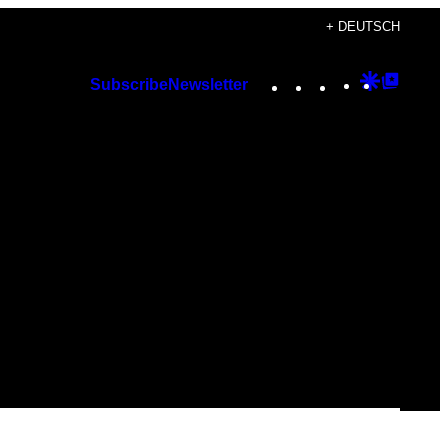
+ DEUTSCH
Instagram
TikTok
YouTube
Google
Googl
Subscribe
Newsletter
Discover
Top
Posts