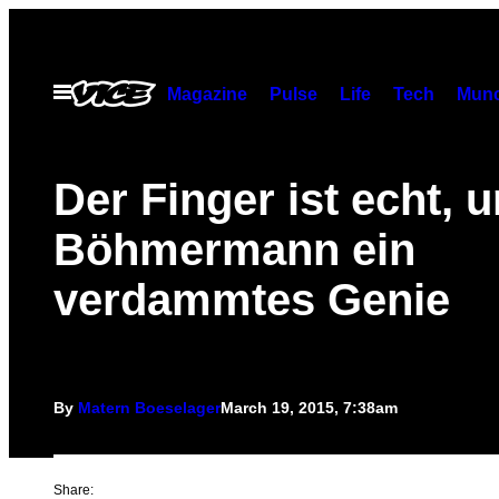
Skip
to
content
Open
Magazine
Pulse
Life
Tech
Munc
Menu
Der Finger ist echt, 
Böhmermann ein
verdammtes Genie
By
Matern Boeselager
March 19, 2015, 7:38am
Share: