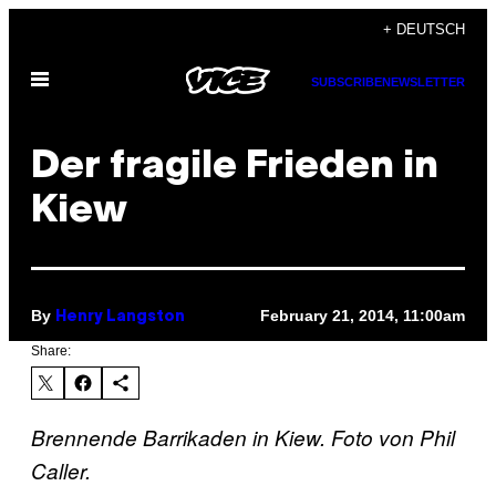
Skip
+ DEUTSCH
to
Open
content
SUBSCRIBE
NEWSLETTER
Menu
Der fragile Frieden in
Kiew
By
February 21, 2014, 11:00am
Henry Langston
Share:
Brennende Barrikaden in Kiew. Foto von Phil
Caller.