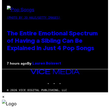
(PHOTO BY JO HALE/GETTY IMAGES)
The Entire Emotional Spectrum
of Having a Sibling Can Be
Explained in Just 4 Pop Songs
By
7 hours ago
Lauren Boisvert
VICE
MEDIA
INSTAGRAM
TIKTOK
YOUTUBE
© 2026 VICE DIGITAL PUBLISHING, LLC
×