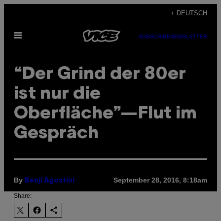
Skip
+ DEUTSCH
to
Open
content
SUBSCRIBE
NEWSLETTER
Menu
“Der Grind der 80er
ist nur die
Oberfläche”—Flut im
Gespräch
By
September 28, 2016, 8:18am
Benji Agostini
Share: