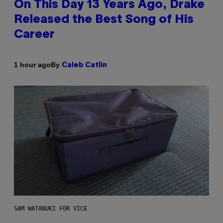
On This Day 13 Years Ago, Drake
Released the Best Song of His
Career
By
1 hour ago
Caleb Catlin
SAM WATANUKI FOR VICE