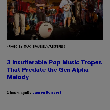
(PHOTO BY MARC BROUSSELY/REDFERNS)
3 Insufferable Pop Music Tropes
That Predate the Gen Alpha
Melody
By
3 hours ago
Lauren Boisvert