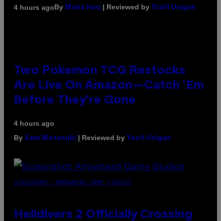
By
| Reviewed by
4 hours ago
Maha Haq
Ysolt Usigan
Two Pokemon TCG Restocks
Are Live On Amazon—Catch ‘Em
Before They’re Gone
4 hours ago
By
| Reviewed by
Sam Watanuki
Ysolt Usigan
SCREENSHOT: ARROWHEAD GAME STUDIOS
Helldivers 2 Officially Crossing