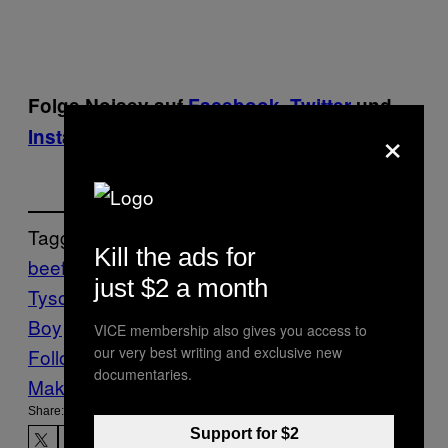
Folge Noisey auf
Facebook
,
Twitter
und
×
Instagram
.
Tagged:
Kill the ads for
beef
Boxen
Boxkampf
chris brown
Mike
just $2 a month
Tyson
Music
Noisey
Noisey News
Soulja
Boy
Twitter
VICE membership also gives you access to
our very best writing and exclusive new
Follow Us On Discover
documentaries.
Make Us Preferred In Top Stories
Share:
Support for $2