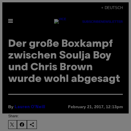
Skip
+ DEUTSCH
to
Open
content
SUBSCRIBE
NEWSLETTER
Menu
Der große Boxkampf
zwischen Soulja Boy
und Chris Brown
wurde wohl abgesagt
By
February 21, 2017, 12:13pm
Lauren O'Neill
Share: