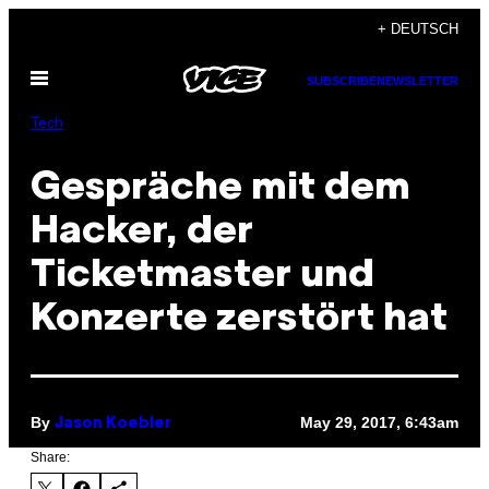
Skip
+ DEUTSCH
to
Open
content
SUBSCRIBE
NEWSLETTER
Menu
Tech
Gespräche mit dem
Hacker, der
Ticketmaster und
Konzerte zerstört hat
By
May 29, 2017, 6:43am
Jason Koebler
Share: