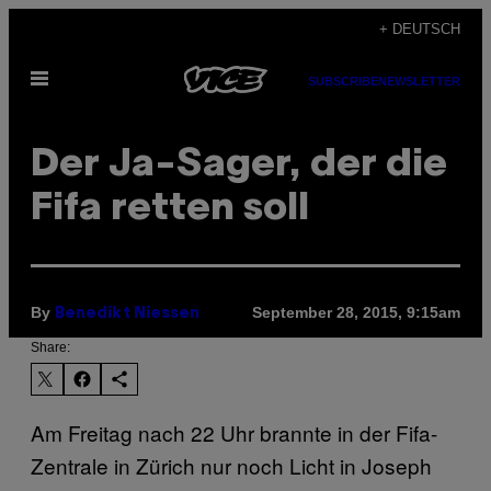
Skip
+ DEUTSCH
to
Open
content
SUBSCRIBE
NEWSLETTER
Menu
Der Ja-Sager, der die
Fifa retten soll
By
September 28, 2015, 9:15am
Benedikt Niessen
Share:
Am Freitag nach 22 Uhr brannte in der Fifa-
Zentrale in Zürich nur noch Licht in Joseph