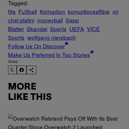
Tagged:
fifa
Fußball
Korruption
korruptionsaffäre
mi
chel platini
moneyball
Sepp
Blatter
Skandal
Sports
UEFA
VICE
Sports
wolfgang niersbach
Follow Us On Discover
Make Us Preferred In Top Stories
Share:
MORE
LIKE THIS