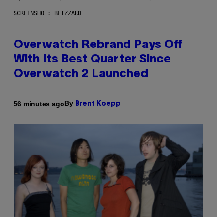
SCREENSHOT: BLIZZARD
Overwatch Rebrand Pays Off
With Its Best Quarter Since
Overwatch 2 Launched
By
56 minutes ago
Brent Koepp